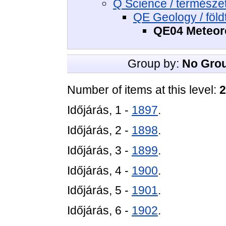
Q Science / termész
QE Geology / föl
QE04 Meteoro
Group by:
No Gro
Number of items at this level:
2
Időjárás, 1 -
1897
.
Időjárás, 2 -
1898
.
Időjárás, 3 -
1899
.
Időjárás, 4 -
1900
.
Időjárás, 5 -
1901
.
Időjárás, 6 -
1902
.