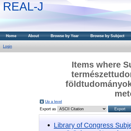
REAL-J
Home
About
Browse by Year
Browse by Subject
Login
Items where Su
természettudo
földtudományok
met
Up a level
Export as
Library of Congress Subj