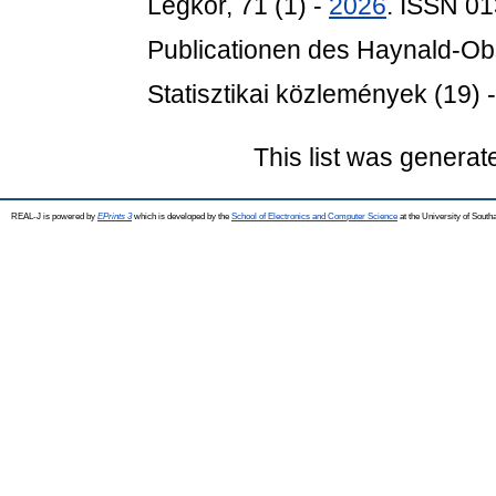
Légkör, 71 (1) -
2026
. ISSN 0
Publicationen des Haynald-Ob
Statisztikai közlemények (19) 
This list was genera
REAL-J is powered by
EPrints 3
which is developed by the
School of Electronics and Computer Science
at the University of Sout