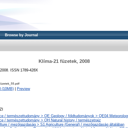
Browse by Journal
Klíma-21 füzetek, 2008
- 2008. ISSN 1789-428X
üzetek_55.pdf
d (10MB)
|
Preview
ZI
ce / természettudomány > QE Geology / földtudományok > QE04 Meteorology
e / természettudomány > QH Natural history / természetrajz
lture / mezőgazdaság > S1 Agriculture (General) / mezőgazdaság általában