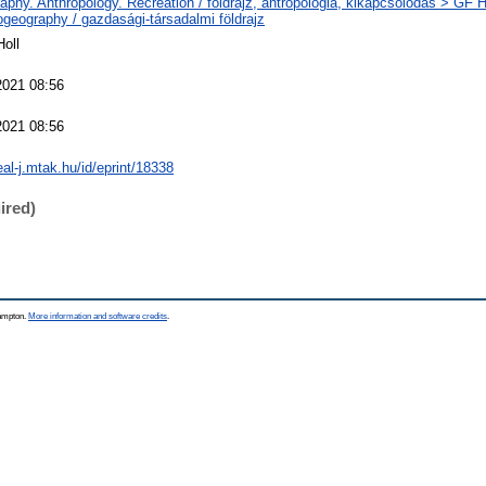
phy. Anthropology. Recreation / földrajz, antropológia, kikapcsolódás > GF
geography / gazdasági-társadalmi földrajz
oll
2021 08:56
2021 08:56
real-j.mtak.hu/id/eprint/18338
ired)
hampton.
More information and software credits
.