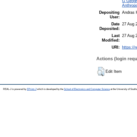
G Geogra
Anthropo
Depositing
Andras H
User:
Date
27 Aug 
Deposited:
Last
27 Aug 
Modified:
URI:
https://
Actions (login requ
Edit Item
REAL-J is powered by
EPrints 3
which is developed by the
School of Electronics and Computer Science
at the University of Sout