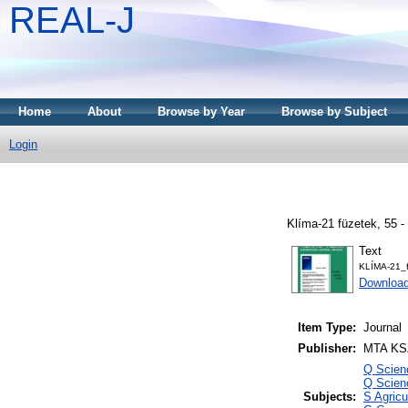
REAL-J
Home
About
Browse by Year
Browse by Subject
Login
Klíma-21 füzetek, 55 
Text
KLÍMA-21_f
Downloa
Item Type:
Journal
Publisher:
MTA KS
Q Scien
Q Scienc
Subjects:
S Agricu