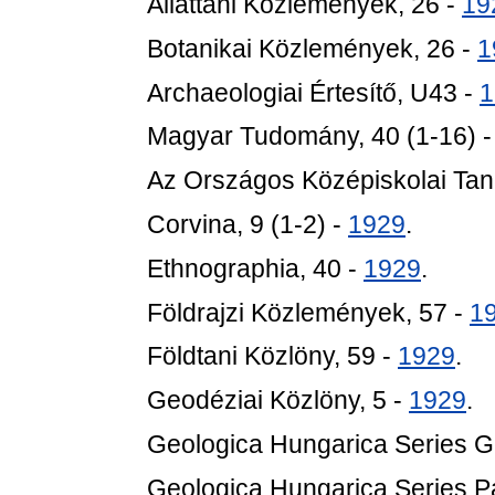
Állattani Közlemények, 26 -
19
Botanikai Közlemények, 26 -
1
Archaeologiai Értesítő, U43 -
1
Magyar Tudomány, 40 (1-16) 
Az Országos Középiskolai Tan
Corvina, 9 (1-2) -
1929
.
Ethnographia, 40 -
1929
.
Földrajzi Közlemények, 57 -
1
Földtani Közlöny, 59 -
1929
.
Geodéziai Közlöny, 5 -
1929
.
Geologica Hungarica Series G
Geologica Hungarica Series Pa