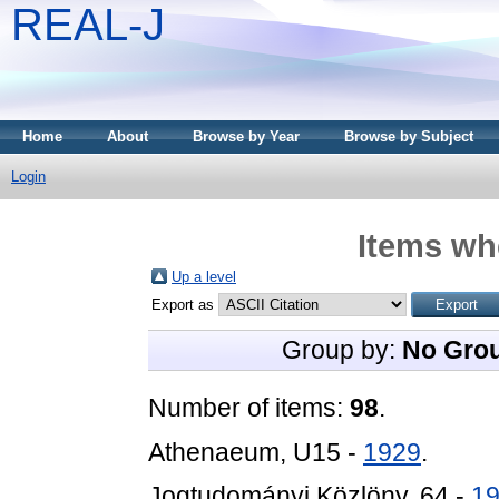
REAL-J
Home
About
Browse by Year
Browse by Subject
Login
Items whe
Up a level
Export as
Group by:
No Gro
Number of items:
98
.
Athenaeum, U15 -
1929
.
Jogtudományi Közlöny, 64 -
1