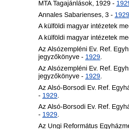
MTA Tagajánlások, 1929 -
192
Annales Sabarienses, 3 -
192
A külföldi magyar intézetek m
A külföldi magyar intézetek m
Az Alsózempléni Ev. Ref. Eg
jegyzőkönyve -
1929
.
Az Alsózempléni Ev. Ref. Eg
jegyzőkönyve -
1929
.
Az Alsó-Borsodi Ev. Ref. Eg
-
1929
.
Az Alsó-Borsodi Ev. Ref. Eg
-
1929
.
Az Ungi Református Egyházme