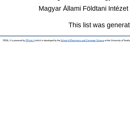
Magyar Állami Földtani Intézet
This list was genera
REAL-J is powered by
EPrints 3
which is developed by the
School of Electronics and Computer Science
at the University of Sout