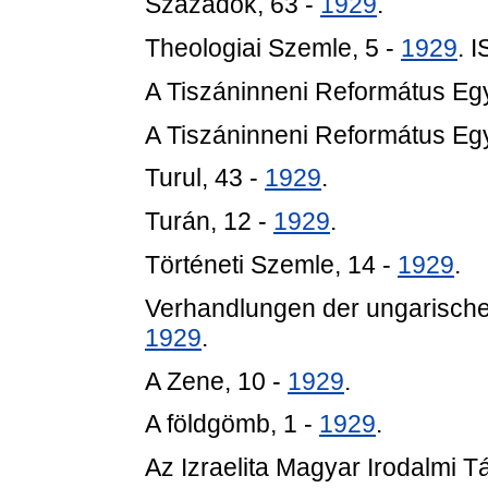
Századok, 63 -
1929
.
Theologiai Szemle, 5 -
1929
. 
A Tiszáninneni Református Eg
A Tiszáninneni Református Eg
Turul, 43 -
1929
.
Turán, 12 -
1929
.
Történeti Szemle, 14 -
1929
.
Verhandlungen der ungarischen
1929
.
A Zene, 10 -
1929
.
A földgömb, 1 -
1929
.
Az Izraelita Magyar Irodalmi T