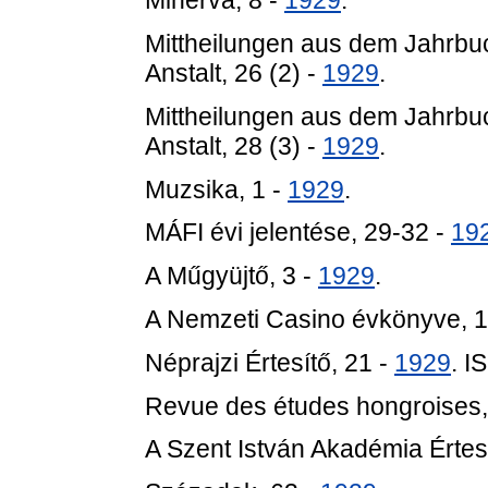
Minerva, 8 -
1929
.
Mittheilungen aus dem Jahrbu
Anstalt, 26 (2) -
1929
.
Mittheilungen aus dem Jahrbu
Anstalt, 28 (3) -
1929
.
Muzsika, 1 -
1929
.
MÁFI évi jelentése, 29-32 -
19
A Műgyüjtő, 3 -
1929
.
A Nemzeti Casino évkönyve, 
Néprajzi Értesítő, 21 -
1929
. 
Revue des études hongroises,
A Szent István Akadémia Értesi