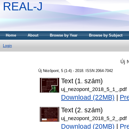
REAL-J
Home
About
Browse by Year
Browse by Subject
Login
Új 
Új Nézőpont, 5 (1-4) - 2018. ISSN 2064-7042
Text (1. szám)
uj_nezopont_2018_5_1_.pdf
Download (22MB)
|
Pr
Text (2. szám)
uj_nezopont_2018_5_2_.pdf
Download (20MB)
|
Pr