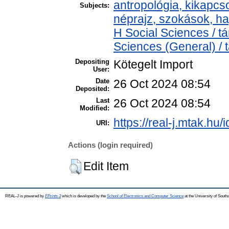
antropológia, kikapc
Subjects:
néprajz, szokások, 
H Social Sciences / 
Sciences (General) /
Depositing
Kötegelt Import
User:
Date
26 Oct 2024 08:54
Deposited:
Last
26 Oct 2024 08:54
Modified:
https://real-j.mtak.hu/
URI:
Actions (login required)
Edit Item
REAL-J is powered by
EPrints 3
which is developed by the
School of Electronics and Computer Science
at the University of Sout