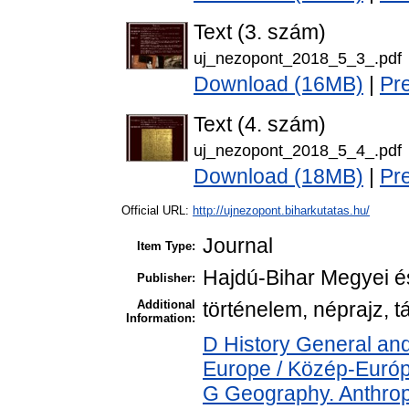
Text (3. szám)
uj_nezopont_2018_5_3_.pdf
Download (16MB)
|
Pr
Text (4. szám)
uj_nezopont_2018_5_4_.pdf
Download (18MB)
|
Pr
Official URL:
http://ujnezopont.biharkutatas.hu/
Journal
Item Type:
Hajdú-Bihar Megyei é
Publisher:
Additional
történelem, néprajz,
Information:
D History General and
Europe / Közép-Euró
G Geography. Anthropo