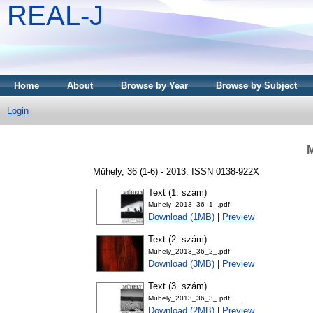
REAL-J
Home
About
Browse by Year
Browse by Subject
Login
M
Műhely, 36 (1-6) - 2013. ISSN 0138-922X
Text (1. szám)
Muhely_2013_36_1_.pdf
Download (1MB)
|
Preview
Text (2. szám)
Muhely_2013_36_2_.pdf
Download (3MB)
|
Preview
Text (3. szám)
Muhely_2013_36_3_.pdf
Download (2MB)
|
Preview