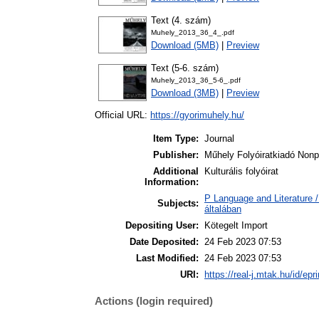
Text (4. szám)
Muhely_2013_36_4_.pdf
Download (5MB)
|
Preview
Text (5-6. szám)
Muhely_2013_36_5-6_.pdf
Download (3MB)
|
Preview
Official URL:
https://gyorimuhely.hu/
Item Type:
Journal
Publisher:
Műhely Folyóiratkiadó Nonpr
Additional
Kulturális folyóirat
Information:
P Language and Literature /
Subjects:
általában
Depositing User:
Kötegelt Import
Date Deposited:
24 Feb 2023 07:53
Last Modified:
24 Feb 2023 07:53
URI:
https://real-j.mtak.hu/id/epr
Actions (login required)