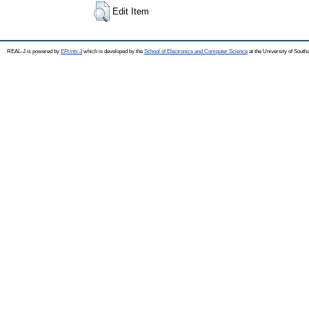
Edit Item
REAL-J is powered by
EPrints 3
which is developed by the
School of Electronics and Computer Science
at the University of Sout