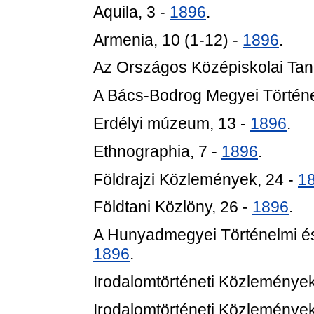
Aquila, 3 -
1896
.
Armenia, 10 (1-12) -
1896
.
Az Országos Középiskolai Tan
A Bács-Bodrog Megyei Történe
Erdélyi múzeum, 13 -
1896
.
Ethnographia, 7 -
1896
.
Földrajzi Közlemények, 24 -
1
Földtani Közlöny, 26 -
1896
.
A Hunyadmegyei Történelmi és
1896
.
Irodalomtörténeti Közlemények,
Irodalomtörténeti Közlemények,