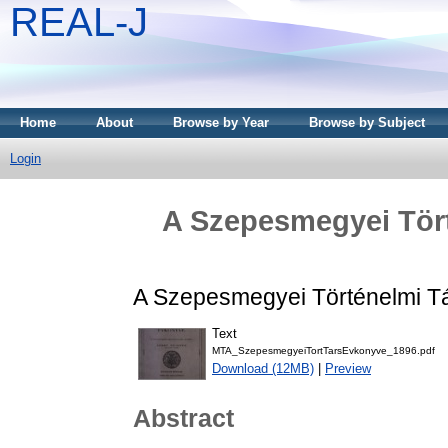
REAL-J
Home
About
Browse by Year
Browse by Subject
Login
A Szepesmegyei Tört
A Szepesmegyei Történelmi Tá
Text
MTA_SzepesmegyeiTortTarsEvkonyve_1896.pdf
Download (12MB)
|
Preview
Abstract