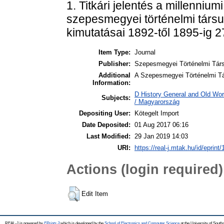
1. Titkári jelentés a millennium
szepesmegyei történelmi társu
kimutatásai 1892-től 1895-ig 2
Item Type:
Journal
Publisher:
Szepesmegyei Történelmi Társ
Additional
A Szepesmegyei Történelmi Tá
Information:
D History General and Old Wo
Subjects:
/ Magyarország
Depositing User:
Kötegelt Import
Date Deposited:
01 Aug 2017 06:16
Last Modified:
29 Jan 2019 14:03
URI:
https://real-j.mtak.hu/id/eprint
Actions (login required)
Edit Item
REAL-J is powered by
EPrints 3
which is developed by the
School of Electronics and Computer Science
at the University of Sout