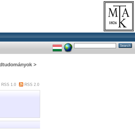
gédtudományok >
RSS 1.0
RSS 2.0