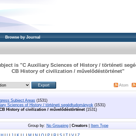
Browse by Journal
bject is "C Auxiliary Sciences of History / történeti se
CB History of civilization / művelődéstörténet"
Atom
ngress Subject Areas
(1531)
iary Sciences of History / történeti segédtudományok
(1531)
CB History of civilization / művelődéstörténet
(1531)
Group by:
No Grouping
|
Creators
|
Item Type
|
H
|
I
|
J
|
K
|
L
|
M
|
N
|
O
|
P
|
R
|
S
|
T
|
V
|
Z