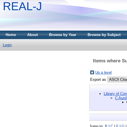
REAL-J
Home
About
Browse by Year
Browse by Subject
Login
Items where Su
Up a level
Export as
Library of Co
C Auxil
Jump to:
B
|
C
|
F
|
G