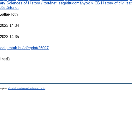
iary Sciences of History / történeti segédtudományok > CB History of civilizat
déstörténet
Sallai-Tóth
 2023 14:34
 2023 14:35
real-j.mtak.hu/id/eprint/25027
ired)
hampton.
More information and software credits
.