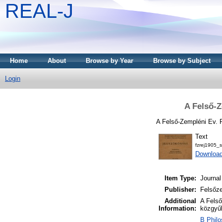
REAL-J
Home
About
Browse by Year
Browse by Subject
Login
A Felső-
A Felső-Zempléni Ev. 
Text
fzrej1905_s
Downloa
Item Type:
Journal
Publisher:
Felsőz
Additional
A Felső
Information:
közgyű
B Philo