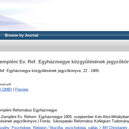
Browse by Journal
Zempléni Ev. Ref. Egyházmegye közgyűlésének jegyzőkön
Ref. Egyházmegye közgyűlésének jegyzőkönyve, 22 - 1905.
zept.pdf
d (2MB)
|
Preview
empléni Református Egyházmegye
-Zempléni Ev. Reform. Egyházmegye 1905. szeptember 4-én Alsó-Mihályiban t
lésének jegyzőkönyve | Forrás: Sárospataki Református Kollégium Tudomán
sophy. Psychology. Religion / filozófia, pszichológia, vallás > BR Christianit