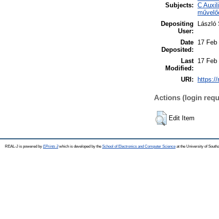
Subjects:
C Auxil
művelő
Depositing
László 
User:
Date
17 Feb
Deposited:
Last
17 Feb
Modified:
URI:
https://
Actions (login requ
Edit Item
REAL-J is powered by
EPrints 3
which is developed by the
School of Electronics and Computer Science
at the University of Sout