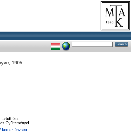
yve, 1905
artott őszi
yos Gyűjteményei
y / kereszténység