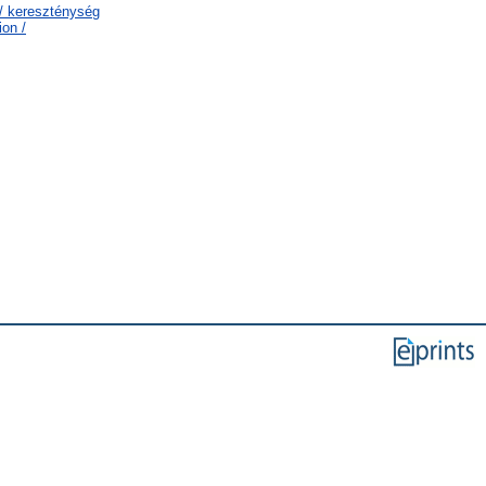
y / kereszténység
ion /