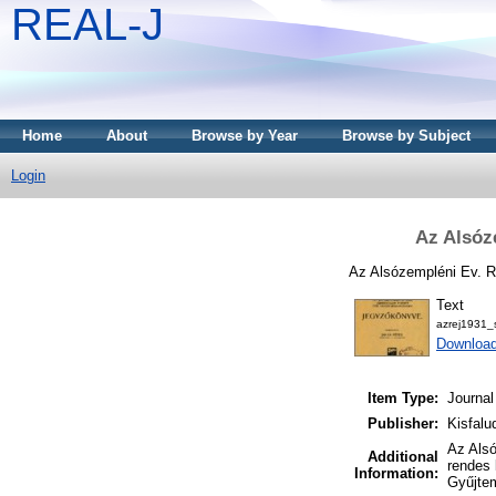
REAL-J
Home
About
Browse by Year
Browse by Subject
Login
Az Alsóz
Az Alsózempléni Ev. 
Text
azrej1931_
Downloa
Item Type:
Journal
Publisher:
Kisfalu
Az Alsó
Additional
rendes
Information:
Gyűjte