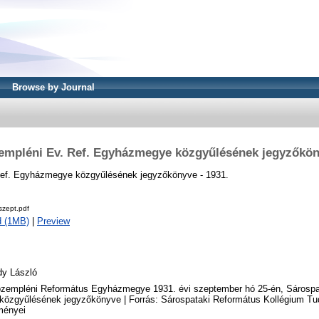
Browse by Journal
empléni Ev. Ref. Egyházmegye közgyűlésének jegyzőkön
Ref. Egyházmegye közgyűlésének jegyzőkönyve - 1931.
szept.pdf
d (1MB)
|
Preview
dy László
zempléni Református Egyházmegye 1931. évi szeptember hó 25-én, Sárospat
 közgyűlésének jegyzőkönyve | Forrás: Sárospataki Református Kollégium 
ményei