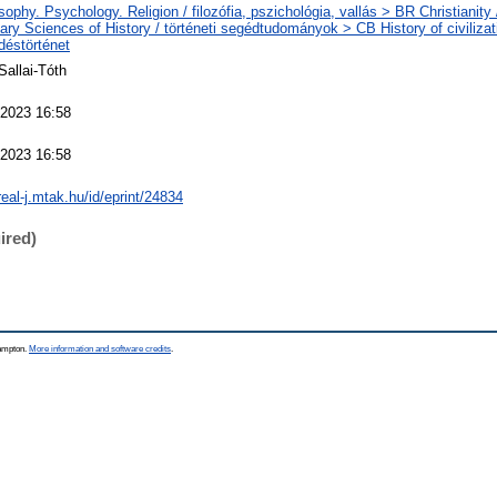
sophy. Psychology. Religion / filozófia, pszichológia, vallás > BR Christianit
iary Sciences of History / történeti segédtudományok > CB History of civilizat
déstörténet
Sallai-Tóth
 2023 16:58
 2023 16:58
real-j.mtak.hu/id/eprint/24834
ired)
hampton.
More information and software credits
.