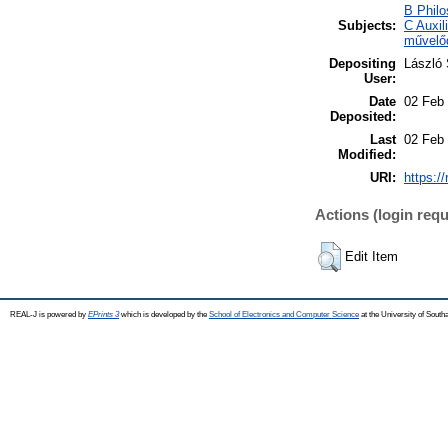
B Philo
Subjects:
C Auxil
művelő
Depositing
László 
User:
Date
02 Feb
Deposited:
Last
02 Feb
Modified:
URI:
https://
Actions (login requ
Edit Item
REAL-J is powered by
EPrints 3
which is developed by the
School of Electronics and Computer Science
at the University of Sout