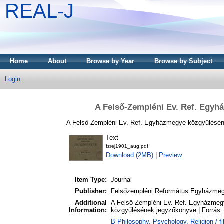
REAL-J
Home
About
Browse by Year
Browse by Subject
Login
A Felső-Zempléni Ev. Ref. Egyh
A Felső-Zempléni Ev. Ref. Egyházmegye közgyűlésén
Text
fzrej1901_aug.pdf
Download (2MB)
|
Preview
Item Type:
Journal
Publisher:
Felsőzempléni Református Egyházme
Additional
A Felső-Zempléni Ev. Ref. Egyházmegy
Information:
közgyűlésének jegyzőkönyve | Forrás
B Philosophy. Psychology. Religion / fi