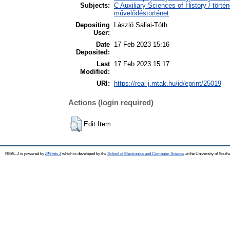
Subjects:
C Auxiliary Sciences of History / törté
művelődéstörténet
Depositing
László Sallai-Tóth
User:
Date
17 Feb 2023 15:16
Deposited:
Last
17 Feb 2023 15:17
Modified:
URI:
https://real-j.mtak.hu/id/eprint/25019
Actions (login required)
Edit Item
REAL-J is powered by
EPrints 3
which is developed by the
School of Electronics and Computer Science
at the University of Sout