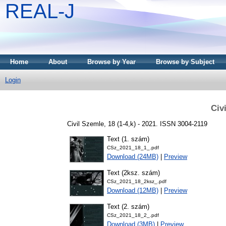
REAL-J
Home
About
Browse by Year
Browse by Subject
Login
Civ
Civil Szemle, 18 (1-4,k) - 2021. ISSN 3004-2119
Text (1. szám)
CSz_2021_18_1_.pdf
Download (24MB)
|
Preview
Text (2ksz. szám)
CSz_2021_18_2ksz_.pdf
Download (12MB)
|
Preview
Text (2. szám)
CSz_2021_18_2_.pdf
Download (3MB)
|
Preview