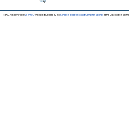
REAL-J is powered by
EPrints 3
which is developed by the
School of Electronics and Computer Science
at the University of Sout