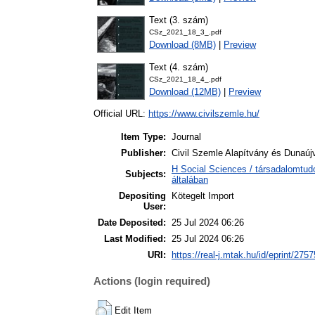
Text (3. szám)
CSz_2021_18_3_.pdf
Download (8MB)
|
Preview
Text (4. szám)
CSz_2021_18_4_.pdf
Download (12MB)
|
Preview
Official URL:
https://www.civilszemle.hu/
Item Type:
Journal
Publisher:
Civil Szemle Alapítvány és Dunaú
H Social Sciences / társadalomtu
Subjects:
általában
Depositing
Kötegelt Import
User:
Date Deposited:
25 Jul 2024 06:26
Last Modified:
25 Jul 2024 06:26
URI:
https://real-j.mtak.hu/id/eprint/2757
Actions (login required)
Edit Item