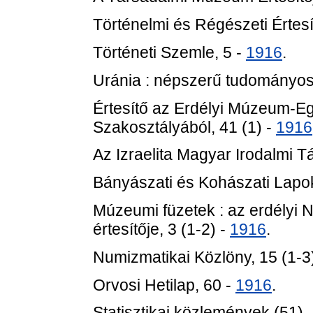
Történelmi és Régészeti Értes
Történeti Szemle, 5 -
1916
.
Uránia : népszerű tudományos 
Értesítő az Erdélyi Múzeum-E
Szakosztályából, 41 (1) -
1916
Az Izraelita Magyar Irodalmi T
Bányászati és Kohászati Lapo
Múzeumi füzetek : az erdélyi
értesítője, 3 (1-2) -
1916
.
Numizmatikai Közlöny, 15 (1-3
Orvosi Hetilap, 60 -
1916
.
Statisztikai közlemények (51) 