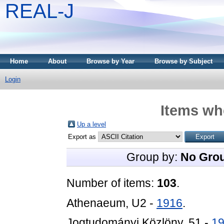
REAL-J
Home
About
Browse by Year
Browse by Subject
Login
Items whe
Up a level
Export as
Group by:
No Gro
Number of items:
103
.
Athenaeum, U2 -
1916
.
Jogtudományi Közlöny, 51 -
1