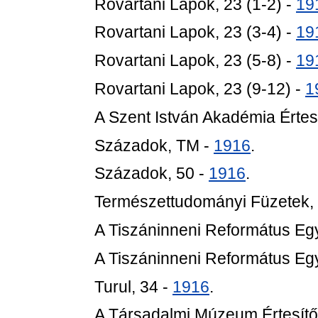
Rovartani Lapok, 23 (1-2) -
19
Rovartani Lapok, 23 (3-4) -
19
Rovartani Lapok, 23 (5-8) -
19
Rovartani Lapok, 23 (9-12) -
1
A Szent István Akadémia Értesi
Századok, TM -
1916
.
Századok, 50 -
1916
.
Természettudományi Füzetek,
A Tiszáninneni Református Eg
A Tiszáninneni Református Eg
Turul, 34 -
1916
.
A Társadalmi Múzeum Értesítőj