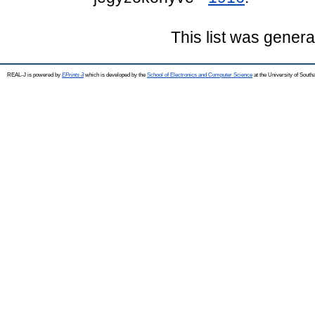
This list was gener
REAL-J is powered by
EPrints 3
which is developed by the
School of Electronics and Computer Science
at the University of Sout