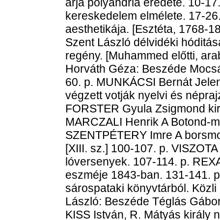
árja polyandria eredete. 10-1
kereskedelem elmélete. 17-26
aesthetikája. [Esztéta, 1768
Szent László délvidéki hóditás
regény. [Muhammed előtti, ar
Horváth Géza: Beszéde Mocsár
60. p. MUNKÁCSI Bernát Jelen
végzett votják nyelvi és népraj
FORSTER Gyula Zsigmond királ
MARCZALI Henrik A Botond-mond
SZENTPÉTERY Imre A borsmono
[XIII. sz.] 100-107. p. VISZOT
lóversenyek. 107-114. p. RE
eszméje 1843-ban. 131-141. p
sárospataki könyvtárból. Közl
László: Beszéde Téglás Gábor l
KISS István, R. Mátyás király 