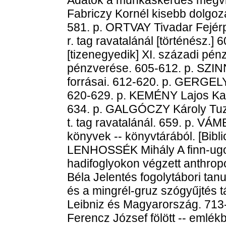
Fabriczy Kornél kisebb dolgoza
581. p. ORTVAY Tivadar Fejér
r. tag ravatalánál [történész.]
[tizenegyedik] XI. századi pé
pénzverése. 605-612. p. SZIN
forrásai. 612-620. p. GERGELY
620-629. p. KEMÉNY Lajos Kaz
634. p. GALGÓCZY Károly Tuz
t. tag ravatalánál. 659. p. VÁ
könyvek -- könyvtárából. [Biblio
LENHOSSÉK Mihály A finn-ugor
hadifoglyokon végzett anthropo
Béla Jelentés fogolytábori ta
és a mingrél-gruz szógyűjtés 
Leibniz és Magyarország. 713-
Ferencz József fölött -- eml