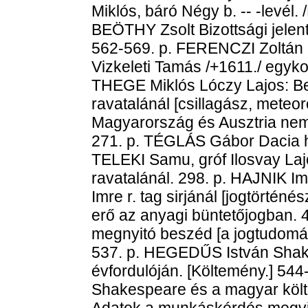
Miklós, báró Négy b. -- -levél. 
BEÖTHY Zsolt Bizottsági jelen
562-569. p. FERENCZI Zoltán B
Vizkeleti Tamás /+1611./ egyk
THEGE Miklós Lóczy Lajos: Be
ravatalánál [csillagász, mete
Magyarország és Ausztria nemz
271. p. TÉGLÁS Gábor Dacia ha
TELEKI Samu, gróf Ilosvay Laj
ravatalánál. 298. p. HAJNIK 
Imre r. tag sirjánál [jogtörtén
erő az anyagi büntetőjogban.
megnyitó beszéd [a jogtudomány
537. p. HEGEDŰS István Sha
évfordulóján. [Költemény.] 5
Shakespeare és a magyar köl
Adatok a munkáskérdés megvil