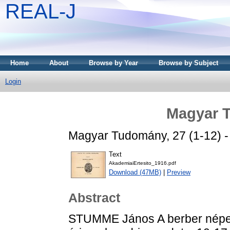
REAL-J
Home
About
Browse by Year
Browse by Subject
Login
Magyar 
Magyar Tudomány, 27 (1-12) - 
Text
AkademiaiErtesito_1916.pdf
Download (47MB)
|
Preview
Abstract
STUMME János A berber népek