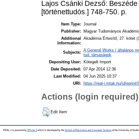
Lajos Csánki Dezső: Beszéde T
[történettudós.] 748-750. p.
Item Type:
Journal
Publisher:
Magyar Tudományos Akadémi
Additional
Akadémia Értesítő, 27. kötet 
Information:
A General Works / általános m
Subjects:
tud. társaságok
Depositing User:
Kötegelt Import
Date Deposited:
07 Apr 2014 12:36
Last Modified:
04 Jun 2025 10:37
URI:
https://real-j.mtak.hu/id/eprint/
Actions (login required)
Edit Item
REAL-J is powered by
EPrints 3
which is developed by the
School of Electronics and Computer Science
at the University of Sout