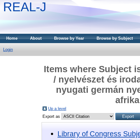
REAL-J
Home
About
Browse by Year
Browse by Subject
Login
Items where Subject i
/ nyelvészet és iro
nyugati germán nyel
afrika
Up a level
Export as
Library of Congress Subj