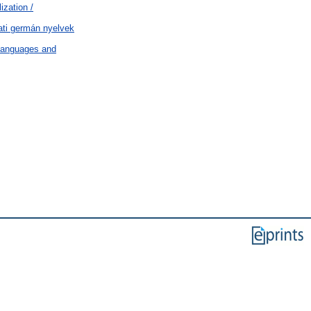
ization /
ati germán nyelvek
 languages and