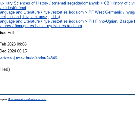
uxiliary Sciences of History / történeti segédtudományok > CB History of civil
elődéstörténet
anguage and Literature / nyelvészet és irodalom > PF West Germanic / nyug
met, holland, fríz, afrikansz, jiddis)
anguage and Literature / nyelvészet és irodalom > PH Finno-Ugrian, Basque
eratures / finnugor és baszk nyelvek és irodalom
ras Holl
Feb 2023 09:08
Dec 2024 00:15
ps://real-j.mtak.hu/id/eprint/24846
ired)
hampton.
More information and software credits
.