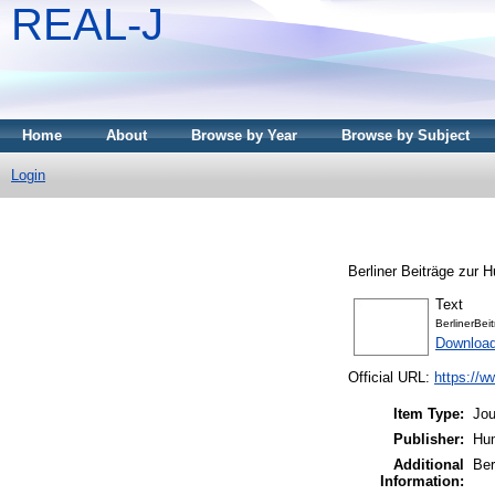
REAL-J
Home
About
Browse by Year
Browse by Subject
Login
Berliner Beiträge zur 
Text
BerlinerBe
Downloa
Official URL:
https://w
Item Type:
Jou
Publisher:
Hum
Additional
Ber
Information: