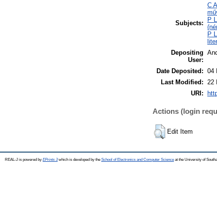
C A
műv
P L
Subjects:
(né
P L
lit
Depositing
And
User:
Date Deposited:
04 
Last Modified:
22 
URI:
htt
Actions (login requ
Edit Item
REAL-J is powered by
EPrints 3
which is developed by the
School of Electronics and Computer Science
at the University of Sout