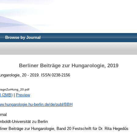
Browse by Journal
Berliner Beiträge zur Hungarologie, 2019
Hungarologie, 20 - 2019. ISSN 0238-2156
itrageZurHung_20.pdf
d (2MB)
|
Preview
ww.hungarologie.hu-berlin.de/de/publ/BBH
rnal
boldt-Universität zu Berlin
liner Beiträge zur Hungarologie, Band 20 Festschrift für Dr. Rita Hegedűs