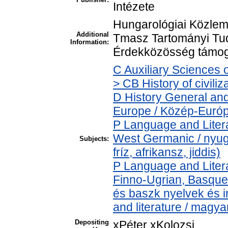
Intézete
Hungarológiai Közlem
Additional
Tmasz Tartományi Tu
Information:
Érdekközösség támog
C Auxiliary Sciences 
> CB History of civili
D History General and
Europe / Közép-Euró
P Language and Litera
West Germanic / nyug
Subjects:
fríz, afrikansz, jiddis)
P Language and Litera
Finno-Ugrian, Basque 
és baszk nyelvek és 
and literature / magya
Depositing
xPéter xKolozsi