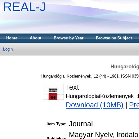
REAL-J
Home
About
Browse by Year
Browse by Subject
Login
Hungarológ
Hungarológiai Közlemények, 12 (44) - 1981. ISSN 035
Text
HungarologiaiKozlemenyek_
Download (10MB)
|
Pr
Journal
Item Type:
Magyar Nyelv, Irodal
Publisher: