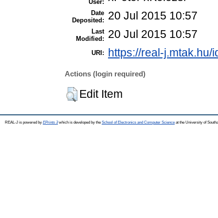
User:
Date
20 Jul 2015 10:57
Deposited:
Last
20 Jul 2015 10:57
Modified:
https://real-j.mtak.hu/
URI:
Actions (login required)
Edit Item
REAL-J is powered by
EPrints 3
which is developed by the
School of Electronics and Computer Science
at the University of Sout