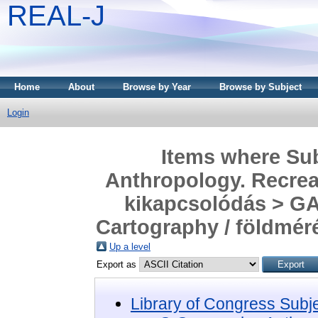
REAL-J
Home
About
Browse by Year
Browse by Subject
Login
Items where Sub
Anthropology. Recreat
kikapcsolódás > GA
Cartography / földméré
Up a level
Export as
Library of Congress Subj