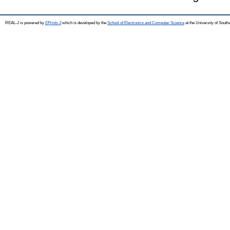
REAL-J is powered by
EPrints 3
which is developed by the
School of Electronics and Computer Science
at the University of Sout