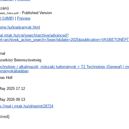
szám)
- Published Version
eb_hires.pdf
d (14MB)
|
Preview
b.bme.hu/kiadvanyok.html
real.mtak.hu/cgi/search/archive/advanced?
et=archive&_action_search=Search&date=2025&publication=VASBETONÉP
nal
zetközi Betonszövetség
echnology / alkalmazott, műszaki tudományok > T2 Technology (General) / m
ományokáltalában
ras Holl
May 2025 17:12
May 2026 09:13
s://real-j.mtak.hu/id/eprint/28724
ired)