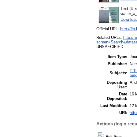
Text (4. 
vb2025_4_w
Downloa
Official URL:
http://fi
Related URLs:
http://
screen=Search&datas
UNSPECIFIED
Item Type:
Jour
Publisher:
Nem
T T
Subjects:
tud
Depositing
And
User:
Date
16 
Deposited:
Last Modified:
12 
URI:
http
Actions (login requ
Edit Item