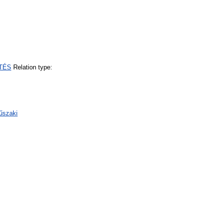
ÍTÉS
Relation type:
űszaki