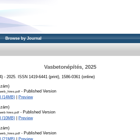
Browse by Journal
Vasbetonépítés, 2025
4) - 2025. ISSN 1419-6441 (print), 1586-0361 (online)
szám)
- Published Version
eb_hires.pdf
d (14MB)
|
Preview
szám)
- Published Version
eb hires.pdf
d (10MB)
|
Preview
szám)
- Published Version
eb_hires.pdf
d (21MB)
|
Preview