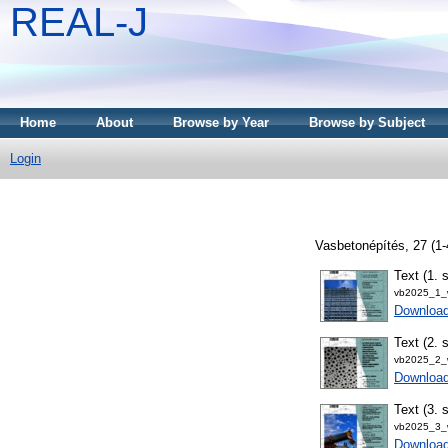
REAL-J
Home
About
Browse by Year
Browse by Subject
Login
Vasbetonépítés, 27 (1-
Text (1. 
vb2025_1_w
Downloa
Text (2. 
vb2025_2_w
Downloa
Text (3. 
vb2025_3_w
Downloa