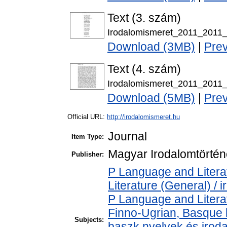
Text (3. szám)
Irodalomismeret_2011_2011_
Download (3MB)
|
Pre
Text (4. szám)
Irodalomismeret_2011_2011_
Download (5MB)
|
Pre
Official URL:
http://irodalomismeret.hu
Journal
Item Type:
Magyar Irodalomtörtén
Publisher:
P Language and Literat
Literature (General) / 
P Language and Literat
Finno-Ugrian, Basque l
Subjects:
baszk nyelvek és iro