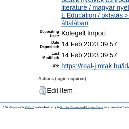
literature / magyar nye
L Education / oktatás >
általában
Depositing
Kötegelt Import
User:
Date
14 Feb 2023 09:57
Deposited:
Last
14 Feb 2023 09:57
Modified:
https://real-j.mtak.hu/i
URI:
Actions (login required)
Edit Item
REAL-J is powered by
EPrints 3
which is developed by the
School of Electronics and Computer Science
at the University of Sout