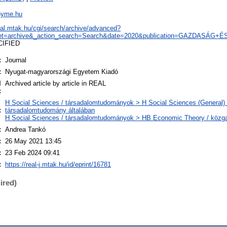
.nyme.hu
real.mtak.hu/cgi/search/archive/advanced?
set=archive&_action_search=Search&date=2020&publication=GAZDASÁ
CIFIED
:
Journal
:
Nyugat-magyarországi Egyetem Kiadó
l
Archived article by article in REAL
:
H Social Sciences / társadalomtudományok > H Social Sciences (General) 
:
társadalomtudomány általában
H Social Sciences / társadalomtudományok > HB Economic Theory / köz
:
Andrea Tankó
:
26 May 2021 13:45
:
23 Feb 2024 09:41
:
https://real-j.mtak.hu/id/eprint/16781
ired)