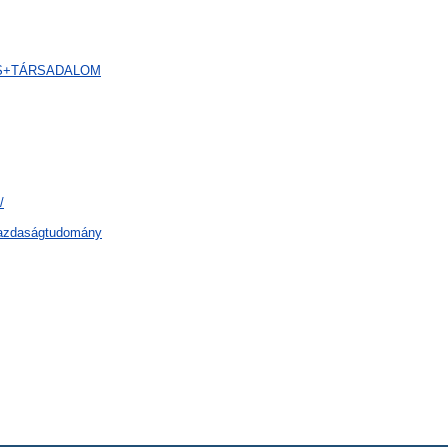
G+ÉS+TÁRSADALOM
/
gazdaságtudomány