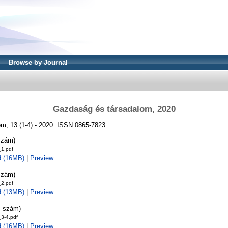
Browse by Journal
Gazdaság és társadalom, 2020
m, 13 (1-4) - 2020. ISSN 0865-7823
szám)
1.pdf
d (16MB)
|
Preview
szám)
2.pdf
d (13MB)
|
Preview
. szám)
3-4.pdf
d (16MB)
|
Preview