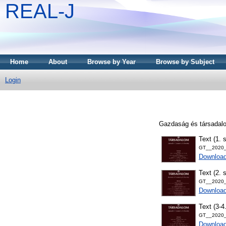
REAL-J
Home
About
Browse by Year
Browse by Subject
Login
Gazdaság és társadalo
Text (1. 
GT__2020_
Downloa
Text (2. 
GT__2020_
Downloa
Text (3-4
GT__2020_
Downloa