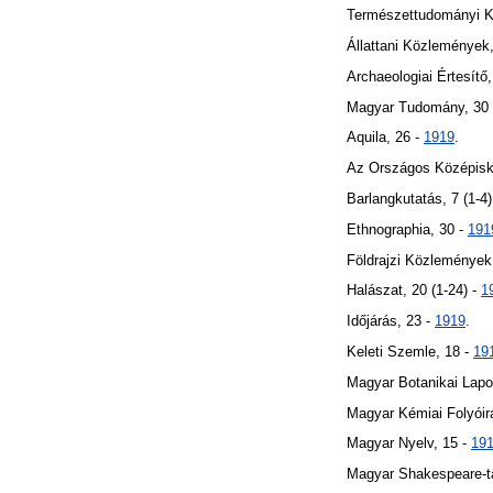
Természettudományi Kö
Állattani Közlemények
Archaeologiai Értesítő
Magyar Tudomány, 30 
Aquila, 26 -
1919
.
Az Országos Középisko
Barlangkutatás, 7 (1-4)
Ethnographia, 30 -
191
Földrajzi Közlemények
Halászat, 20 (1-24) -
1
Időjárás, 23 -
1919
.
Keleti Szemle, 18 -
19
Magyar Botanikai Lapo
Magyar Kémiai Folyóira
Magyar Nyelv, 15 -
19
Magyar Shakespeare-tá