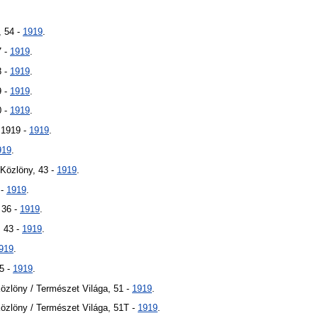
.
, 54 -
1919
.
7 -
1919
.
8 -
1919
.
9 -
1919
.
0 -
1919
.
 1919 -
1919
.
919
.
 Közlöny, 43 -
1919
.
 -
1919
.
 36 -
1919
.
 43 -
1919
.
919
.
5 -
1919
.
zlöny / Természet Világa, 51 -
1919
.
zlöny / Természet Világa, 51T -
1919
.