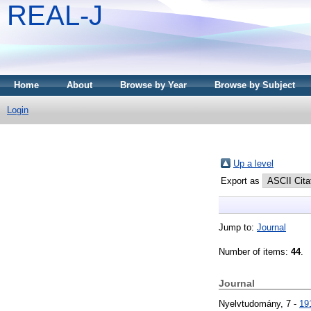
REAL-J
Home
About
Browse by Year
Browse by Subject
Login
Up a level
Export as
Jump to:
Journal
Number of items:
44
.
Journal
Nyelvtudomány, 7 -
19