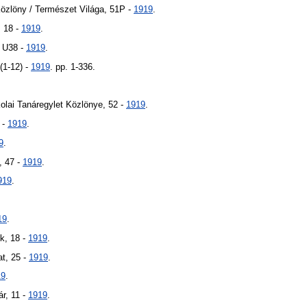
zlöny / Természet Világa, 51P -
1919
.
, 18 -
1919
.
, U38 -
1919
.
(1-12) -
1919
. pp. 1-336.
lai Tanáregylet Közlönye, 52 -
1919
.
 -
1919
.
9
.
, 47 -
1919
.
919
.
19
.
k, 18 -
1919
.
t, 25 -
1919
.
19
.
r, 11 -
1919
.