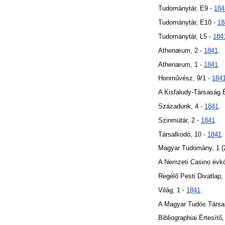
Tudománytár, E9 -
184
Tudománytár, E10 -
18
Tudománytár, L5 -
184
Athenæum, 2 -
1841
.
Athenæum, 1 -
1841
.
Honművész, 9/1 -
184
A Kisfaludy-Társaság É
Századunk, 4 -
1841
.
Szinmütár, 2 -
1841
.
Társalkodó, 10 -
1841
.
Magyar Tudomány, 1 (2
A Nemzeti Casino évk
Regélő Pesti Divatlap,
Világ, 1 -
1841
.
A Magyar Tudós Társas
Bibliographiai Értesít