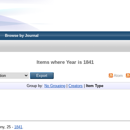
Browse by Journal
Items where Year is 1841
Atom
Group by:
No Grouping
|
Creators
|
Item Type
ny, 25 -
1841
.