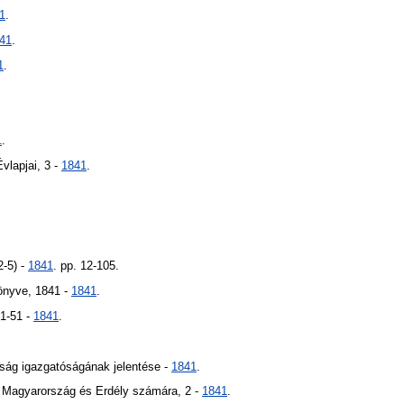
1
.
41
.
1
.
1
.
vlapjai, 3 -
1841
.
-5) -
1841
. pp. 12-105.
önyve, 1841 -
1841
.
 1-51 -
1841
.
ág igazgatóságának jelentése -
1841
.
ő, Magyarország és Erdély számára, 2 -
1841
.