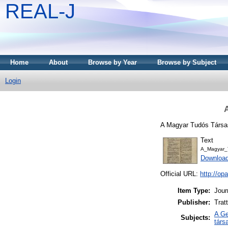
REAL-J
Home
About
Browse by Year
Browse by Subject
Login
A Magyar Tudós Társas
Text
A_Magyar_T
Downloa
Official URL:
http://o
Item Type:
Jour
Publisher:
Trat
A Ge
Subjects:
társ