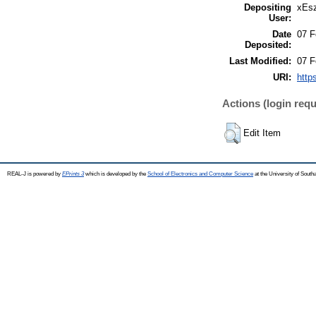
Depositing
xEsz
User:
Date
07 F
Deposited:
Last Modified:
07 F
URI:
http
Actions (login requ
Edit Item
REAL-J is powered by
EPrints 3
which is developed by the
School of Electronics and Computer Science
at the University of Sout