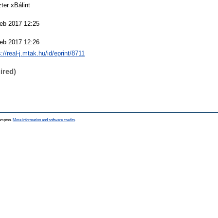
ter xBálint
eb 2017 12:25
eb 2017 12:26
s://real-j.mtak.hu/id/eprint/8711
ired)
hampton.
More information and software credits
.