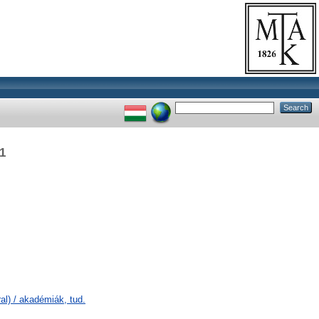
1
l) / akadémiák, tud.