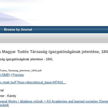
Browse by Journal
A Magyar Tudós Társaság igazgatóságának jelentése, 184
ág igazgatóságának jelentése - 1841.
udos_Tarsasag_jelentese_1840.pdf
d (5MB)
|
Preview
pac.mtak.hu/F?func=direct&local_base=MTA01...
nal
tner - Károly
neral Works / általános művek > AS Academies and learned societies (Genera
aságok