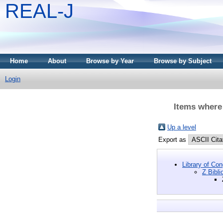
REAL-J
Home
About
Browse by Year
Browse by Subject
Login
Items where 
Up a level
Export as
Library of Co
Z Bibli