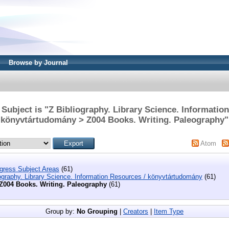
Browse by Journal
Subject is "Z Bibliography. Library Science. Informatio
könyvtártudomány > Z004 Books. Writing. Paleography"
Atom
ngress Subject Areas
(61)
ography. Library Science. Information Resources / könyvtártudomány
(61)
Z004 Books. Writing. Paleography
(61)
Group by:
No Grouping
|
Creators
|
Item Type