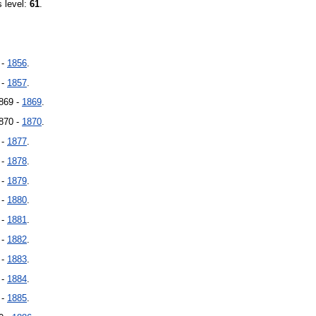
s level:
61
.
 -
1856
.
 -
1857
.
869 -
1869
.
870 -
1870
.
 -
1877
.
 -
1878
.
 -
1879
.
 -
1880
.
 -
1881
.
 -
1882
.
 -
1883
.
 -
1884
.
 -
1885
.