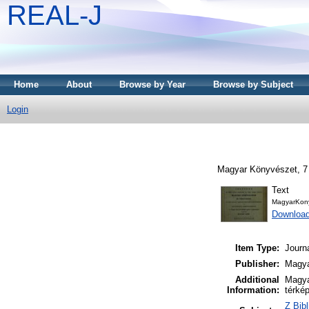
REAL-J
Home
About
Browse by Year
Browse by Subject
Login
Magyar Könyvészet, 7 
Text
MagyarKon
Downloa
Item Type:
Journ
Publisher:
Magya
Additional
Magya
Information:
térké
Z Bib