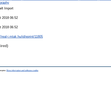
graphy
elt Import
t 2018 06:52
t 2018 06:52
//real-j.mtak.hu/id/eprint/11805
ired)
hampton.
More information and software credits
.