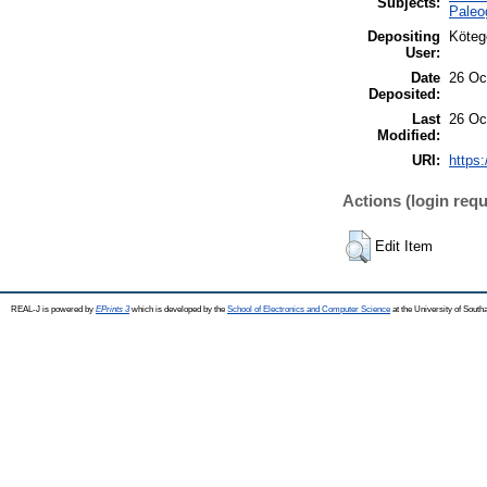
Subjects:
Paleo
Depositing
Köteg
User:
Date
26 Oc
Deposited:
Last
26 Oc
Modified:
URI:
https:
Actions (login requ
Edit Item
REAL-J is powered by
EPrints 3
which is developed by the
School of Electronics and Computer Science
at the University of Sout