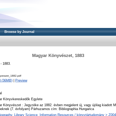
Browse by Journal
Magyar Könyvészet, 1883
- 1883.
yveszet_1882.pdf
d (36MB)
|
Preview
al
r Könyvkereskedők Egylete
r Könyvészet : Jegyzéke az 1882. évben megjelent új, vagy újólag kiadott
peknek (7. évfolyam) Párhuzamos cím: Bibliographia Hungarica
liography. Library Science. Information Resources / könyvtártudomány > Z004