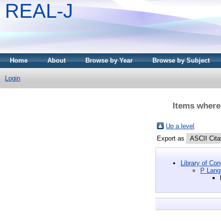
REAL-J
Home
About
Browse by Year
Browse by Subject
Login
Items where 
Up a level
Export as
Library of Co
P Langu