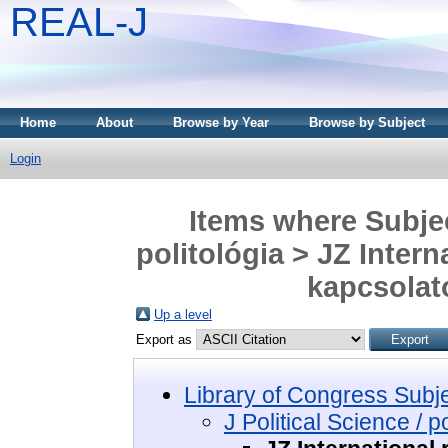
REAL-J
Home
About
Browse by Year
Browse by Subject
Login
Items where Subject
politológia > JZ Intern
kapcsolato
Up a level
Export as
Library of Congress Subj
J Political Science / po