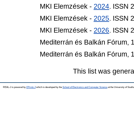
MKI Elemzések -
2024
. ISSN 
MKI Elemzések -
2025
. ISSN 
MKI Elemzések -
2026
. ISSN 
Mediterrán és Balkán Fórum, 1
Mediterrán és Balkán Fórum, 1
This list was gener
REAL-J is powered by
EPrints 3
which is developed by the
School of Electronics and Computer Science
at the University of Sout