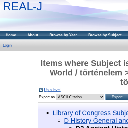
REAL-J
Home
About
Browse by Year
Browse by Subject
Login
Items where Subject i
World / történelem 
t
Up a level
Export as
Library of Congress Subj
D History General and