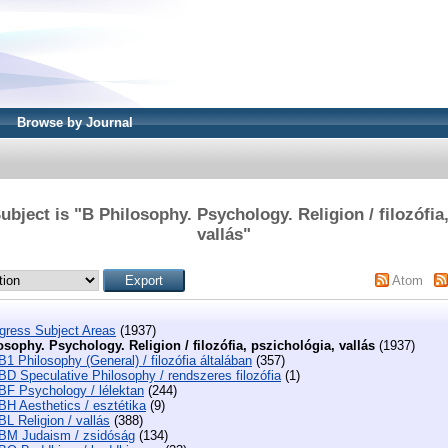
Browse by Journal
bject is "B Philosophy. Psychology. Religion / filozófia
vallás"
Atom
ngress Subject Areas
(1937)
osophy. Psychology. Religion / filozófia, pszichológia, vallás
(1937)
B1 Philosophy (General) / filozófia általában
(357)
BD Speculative Philosophy / rendszeres filozófia
(1)
BF Psychology / lélektan
(244)
BH Aesthetics / esztétika
(9)
BL Religion / vallás
(388)
BM Judaism / zsidóság
(134)