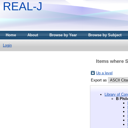
REAL-J
Home
About
Browse by Year
Browse by Subject
Login
Items where Su
Up a level
Export as
Library of Co
B Phil