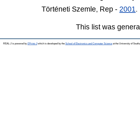
Történeti Szemle, Rep -
2001
.
This list was gener
REAL-J is powered by
EPrints 3
which is developed by the
School of Electronics and Computer Science
at the University of Sout