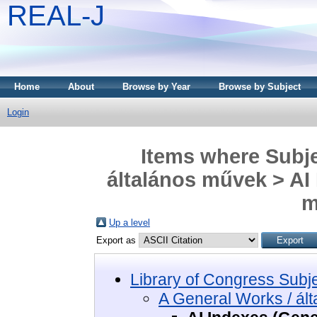
REAL-J
Home
About
Browse by Year
Browse by Subject
Login
Items where Subje
általános művek > AI 
m
Up a level
Export as
Library of Congress Subj
A General Works / ál