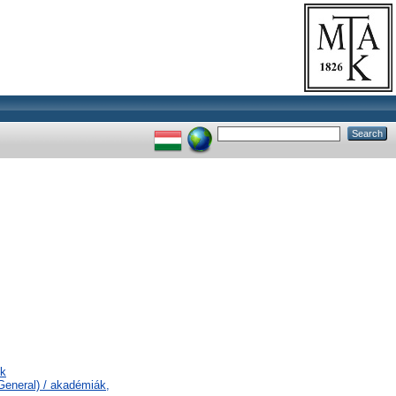
ók
General) / akadémiák,