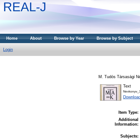
REAL-J
Home
About
Browse by Year
Browse by Subject
Login
M. Tudós Társasági Né
Text
Nevkonyv_
Downloa
Item Type:
Additional
Information:
Subjects: