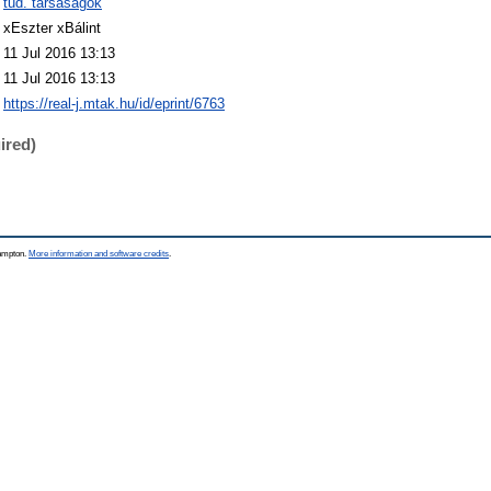
tud. társaságok
xEszter xBálint
11 Jul 2016 13:13
11 Jul 2016 13:13
https://real-j.mtak.hu/id/eprint/6763
ired)
hampton.
More information and software credits
.