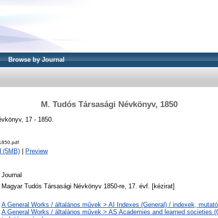
Browse by Journal
M. Tudós Társasági Névkönyv, 1850
vkönyv, 17 - 1850.
1850.pdf
d (5MB)
|
Preview
Journal
Magyar Tudós Társasági Névkönyv 1850-re, 17. évf. [kézirat]
A General Works / általános művek > AI Indexes (General) / indexek, mutat
A General Works / általános művek > AS Academies and learned societies (