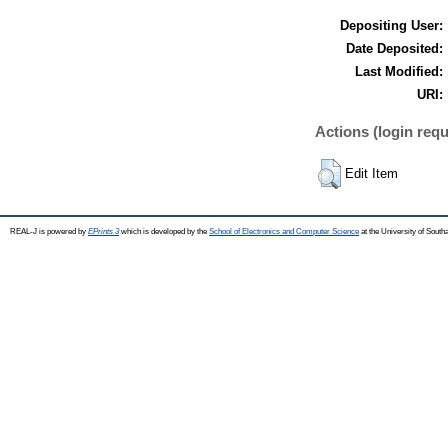
Depositing User:
Date Deposited:
Last Modified:
URI:
Actions (login requ
Edit Item
REAL-J is powered by
EPrints 3
which is developed by the
School of Electronics and Computer Science
at the University of Sout