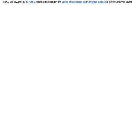
REAL-J is powered by
EPrints 3
which is developed by the
School of Electronics and Computer Science
at the University of Sout