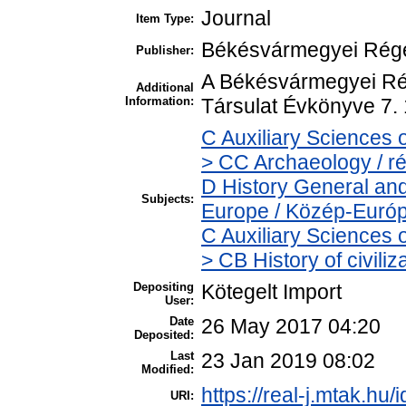
Journal
Item Type:
Békésvármegyei Régés
Publisher:
A Békésvármegyei Rég
Additional
Information:
Társulat Évkönyve 7.
C Auxiliary Sciences 
> CC Archaeology / r
D History General and
Subjects:
Europe / Közép-Euró
C Auxiliary Sciences 
> CB History of civili
Depositing
Kötegelt Import
User:
Date
26 May 2017 04:20
Deposited:
Last
23 Jan 2019 08:02
Modified:
https://real-j.mtak.hu/
URI: