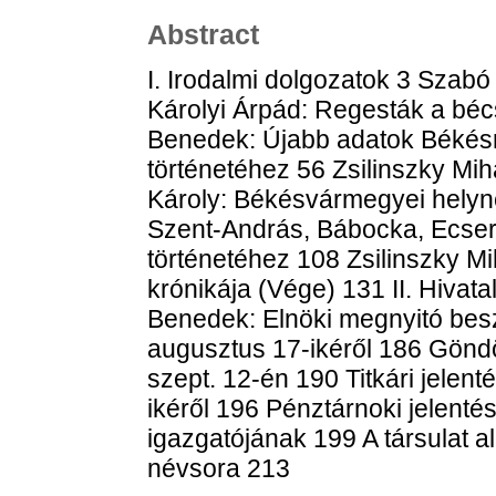
Abstract
I. Irodalmi dolgozatok 3 Szabó
Károlyi Árpád: Regesták a bécs
Benedek: Újabb adatok Békésm
történetéhez 56 Zsilinszky Mi
Károly: Békésvármegyei helyn
Szent-András, Bábocka, Ecse
történetéhez 108 Zsilinszky M
krónikája (Vége) 131 II. Hiva
Benedek: Elnöki megnyitó be
augusztus 17-ikéről 186 Gönd
szept. 12-én 190 Titkári jele
ikéről 196 Pénztárnoki jelent
igazgatójának 199 A társulat a
névsora 213