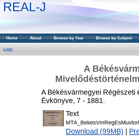
REAL-J
Home
About
Browse by Year
Browse by Subject
Login
A Békésvárm
Mivelődéstörténelm
A Békésvármegyei Régészeti é
Évkönyve, 7 - 1881.
Text
MTA_BekesVmRegEsMuvtortT
Download (99MB)
|
Pr