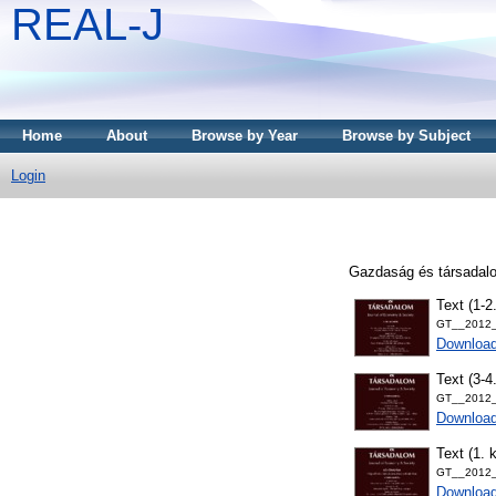
REAL-J
Home
About
Browse by Year
Browse by Subject
Login
Gazdaság és társadalo
Text (1-2
GT__2012_
Downloa
Text (3-4
GT__2012_
Downloa
Text (1.
GT__2012_
Downloa