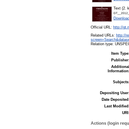
Text (2.
GT__2012_
Downloa
Official URL:
http://gt
Related URLs:
http://
screen=Search&data
Relation type: UNSPE
Item Type
Publisher
Additiona
Information
Subjects
Depositing User
Date Deposited
Last Modified
URI
Actions (login requ