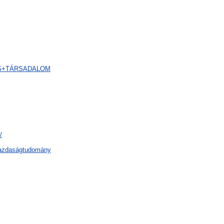
G+ÉS+TÁRSADALOM
/
gazdaságtudomány