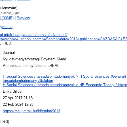
 különszám)
Kulonsz_2.pdf
d (39MB)
|
Preview
.nyme.hu
real.mtak.hu/cgi/search/archive/advanced?
set=archive&_action_search=Search&date=2012&publication=GAZDASÁ
CIFIED
:
Journal
:
Nyugat-magyarországi Egyetem Kiadó
l
Archived article by article in REAL
:
H Social Sciences / társadalomtudományok > H Social Sciences (General) 
:
társadalomtudomány általában
H Social Sciences / társadalomtudományok > HB Economic Theory / köz
:
Erika Bilicsi
:
27 Apr 2017 21:18
:
22 Feb 2024 12:28
:
https://real-j.mtak.hu/id/eprint/9013
ired)