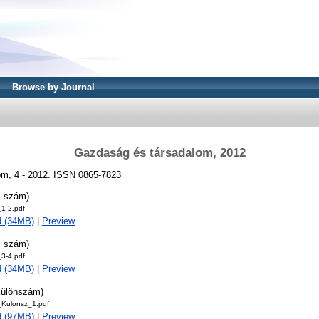
Browse by Journal
Gazdaság és társadalom, 2012
m, 4 - 2012. ISSN 0865-7823
. szám)
1-2.pdf
d (34MB)
|
Preview
. szám)
3-4.pdf
d (34MB)
|
Preview
 különszám)
Kulonsz_1.pdf
d (97MB)
|
Preview