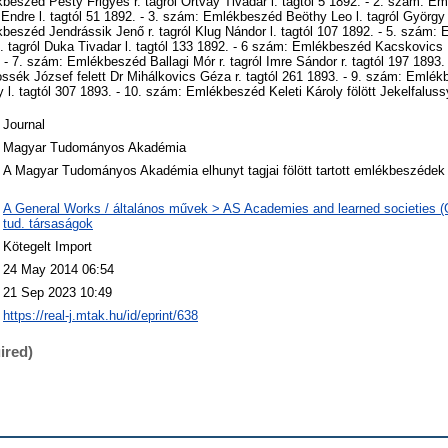
beszéd Pesty Frigyes r. tagról Ortvay Tivadar l. tagtól 5 1892. - 2. szám: 
 Endre l. tagtól 51 1892. - 3. szám: Emlékbeszéd Beöthy Leo l. tagról György 
beszéd Jendrássik Jenő r. tagról Klug Nándor l. tagtól 107 1892. - 5. szám
. tagról Duka Tivadar l. tagtól 133 1892. - 6 szám: Emlékbeszéd Kacskovics L
. - 7. szám: Emlékbeszéd Ballagi Mór r. tagról Imre Sándor r. tagtól 197 1893.
sék József felett Dr Mihálkovics Géza r. tagtól 261 1893. - 9. szám: Emlék
y l. tagtól 307 1893. - 10. szám: Emlékbeszéd Keleti Károly fölött Jekelfaluss
Journal
Magyar Tudományos Akadémia
A Magyar Tudományos Akadémia elhunyt tagjai fölött tartott emlékbeszédek 
A General Works / általános művek > AS Academies and learned societies (
tud. társaságok
Kötegelt Import
24 May 2014 06:54
21 Sep 2023 10:49
https://real-j.mtak.hu/id/eprint/638
ired)