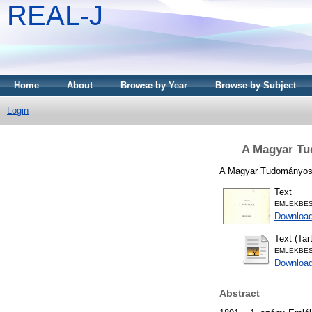
REAL-J
Home
About
Browse by Year
Browse by Subject
Login
A Magyar Tud
A Magyar Tudományos Ak
Text
EMLEKBES
Downloa
Text (Tar
EMLEKBESZ
Download
Abstract