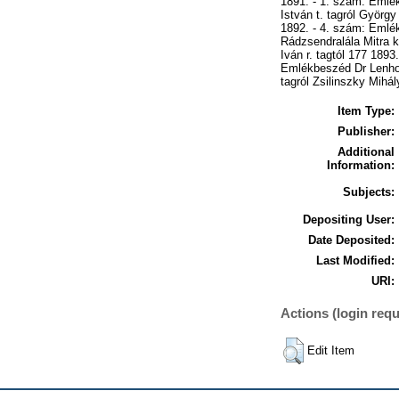
1891. - 1. szám: Emlék
István t. tagról György
1892. - 4. szám: Emlék
Rádzsendralála Mitra k
Iván r. tagtól 177 1893
Emlékbeszéd Dr Lenhos
tagról Zsilinszky Mihál
Item Type:
Publisher:
Additional
Information:
Subjects:
Depositing User:
Date Deposited:
Last Modified:
URI:
Actions (login requ
Edit Item