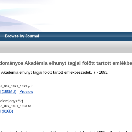
Browse by Journal
ományos Akadémia elhunyt tagjai fölött tartott emlékb
adémia elhunyt tagjai fölött tartott emlékbeszédek, 7 - 1893.
Z_007_1891_1893.pdf
d (180MB)
|
Preview
talomjegyzék)
_007_1891_1893.txt
 (916B)