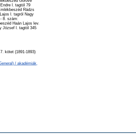
Emlékbeszéd Gorové
Endre l. tagtól 79
: Emlékbeszéd Rádzs
ajos l. tagról Nagy
 - 8. szám:
beszéd Haán Lajos lev.
y József l. tagtól 345
7. kötet (1891-1893)
General) / akadémiák,