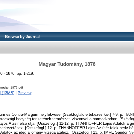
Browse by Journal
Magyar Tudomány, 1876
 - 1876. pp. 1-219.
rtesito_1876.pdf
d (13MB)
|
Preview
m és Contra-Margum helyfekvése. [Székfoglaló értekezés kiv.] 7-9. p. HA
országi hegység területének természeti viszonyai a harmadkorban. [Székfogl
os A zsir első utja. [Összefogl.] 11-12. p. THANHOFFER Lajos Adatok a ger
zerkezetéhez. [Összefogl.] 12. p. THANHOFFER Lajos Az ütér falak nedv héz
Adatok az ideg állomány vizsgálatához. [Összefogl.] 13. p. IMRE Sándor Nye