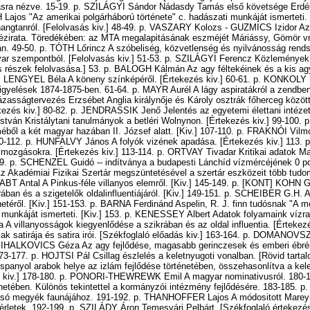
tásra nézve. 15-19. p. SZILÁGYI Sándor Nádasdy Tamás első követsége Erdé
 Lajos "Az amerikai polgárháború története" c. hadászati munkáját ismerteti
 hangtanról. [Felolvasás kiv.] 48-49. p. VASZARY Kolozs - GUZMICS Izidor Az
kézirata. Töredékében: az MTA megalapitásának eszméjét Máriássy, Gömör vm
-án. 49-50. p. TÓTH Lőrincz A szóbeliség, közvetlenség és nyilvánosság rend
r szempontból. [Felolvasás kiv.] 51-53. p. SZILÁGYI Ferencz Közlemények 
es részek felolvasása.] 53. p. BALOGH Kálmán Az agy féltekéinek és a kis a
p. LENGYEL Béla A köneny színképéről. [Értekezés kiv.] 60-61. p. KONKOLY M
figyelések 1874-1875-ben. 61-64. p. MAYR Aurél A lágy aspiratákról a zendben.
ágtervezés Erzsébet Anglia királynője és Károly osztrák főherceg között,
ekezés kiv.] 80-82. p. JENDRASSIK Jenő Jelentés az egyetemi élettani intézet
tván Kristálytani tanulmányok a betléri Wolnynon. [Értekezés kiv.] 99-100.
éből a két magyar hazában II. József alatt. [Kiv.] 107-110. p. FRAKNÓI Vil
10-112. p. HUNFALVY János A folyók vizének apadása. [Értekezés kiv.] 113
vmozgásokra. [Értekezés kiv.] 113-114. p. ORTVAY Tivadar Kritikai adatok M
119. p. SCHENZEL Guidó -- indítványa a budapesti Lánchíd vízmércéjének 0 
Az Akadémiai Fizikai Szertár megszüntetésével a szertár eszközeit több tud
. ABT Antal A Pinkus-féle villanyos elemről. [Kiv.] 145-149. p. [KONT] KOHN 
rában és a szigetelők oldalinfluentiájáról. [Kiv.] 149-151. p. SCHEIBER G.H. A
énetéről. [Kiv.] 151-153. p. BARNA Ferdinánd Aspelin, R. J. finn tudósnak "A 
munkáját ismerteti. [Kiv.] 153. p. KENESSEY Albert Adatok folyamaink vízra
 villanyosságok kiegyenlődése a szikrában és az oldal influentia. [Értekezé
k satirája és satira irói. [Székfoglaló előadás kiv.] 163-164. p. DOMANOVS
MIHALKOVICS Géza Az agy fejlődése, magasabb gerinczesek és emberi ébré
3-177. p. HOJTSI Pál Csillag észlelés a keletnyugoti vonalban. [Rövid tartal
anyol arabok helye az izlám fejlődése történetében, összehasonlítva a kele
s kiv.] 178-180. p. PONORI-THEWREWK Emil A magyar nominativusról. 180-
netében. Különös tekintettel a kormányzói intézmény fejlődésére. 183-185.
ó megyék faunájához. 191-192. p. THANHOFFER Lajos A módositott Marey-f
ísérletek. 192-199. p. SZILÁDY Áron Temesvári Pelbárt. [Székfoglaló értekezés