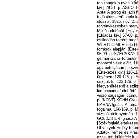
tanulságok a nyelvújí
kiv.] 29-31. p. ASBÓTH
Antal A görög és latin
tudósitásszerü napló-
először, 1825. nov. 2.
törvénykezésben magya
Miklós életéből. [Egy
[Előadás kiv.] 57-60. 
csillagdán történt meg
WERTHEIMER Ede Házass
források alapján. [Ért
96-99. p. SZÉCSKAY Is
germanizálás történelm
mohácsi vész előtt. 1
agy befolyásáról a szi
[Értekezés kiv.] 118-
ügyében. 120-123. p. 
osztják ki. 123-126. p
kiegyenlítéséről a szik
lumbricoides/ élettört
viszontagságai" czimü 
p. [KONT] KOHN Gyula A
BARNA Ignácz A rómaia
fogalma. 166-169. p. 
vizsgálatok nyomán. 17
GOLDZIHER Ignácz A sp
[Székfoglaló értekezé
Ghyczyek Erdély törté
Adatok Temes és Krass
azzal tett különféle k