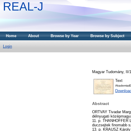
REAL-J
Home
About
Browse by Year
Browse by Subject
Login
Magyar Tudomány, II/10
Text
AkademiaiE
Downloa
Abstract
ORTVAY Tivadar Margu
délnyugati középmagyar
11. p. THANHOFFER Laj
duczsejtek finomabb s
13. p. KRAUSZ Károly 