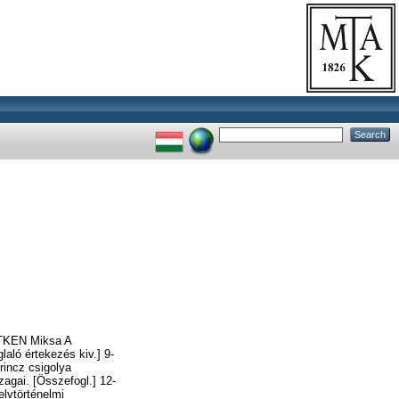
NTKEN Miksa A
aló értekezés kiv.] 9-
incz csigolya
agai. [Összefogl.] 12-
lvtörténelmi