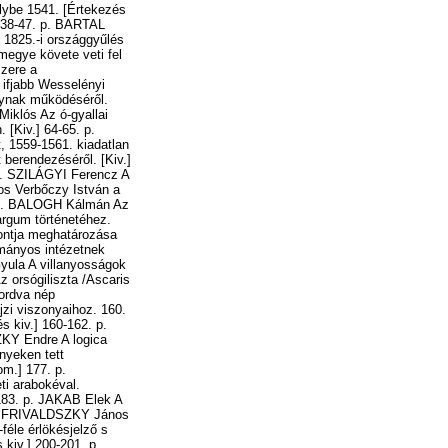
lybe 1541. [Értekezés
. 38-47. p. BARTAL
 1825.-i országgyűlés
egye követe veti fel
szere a
ifjabb Wesselényi
gynak működéséről.
iklós Az ó-gyallai
 [Kiv.] 64-65. p.
 1559-1561. kiadatlan
 berendezéséről. [Kiv.]
 p. SZILÁGYI Ferencz A
mos Verbőczy István a
. p. BALOGH Kálmán Az
argum történetéhez.
pontja meghatározása
ományos intézetnek
Gyula A villanyosságok
z orsógiliszta /Ascaris
mordva nép
jzi viszonyaihoz. 160.
s kiv.] 160-162. p.
ZKY Endre A logica
nyeken tett
om.] 177. p.
ti arabokéval.
183. p. JAKAB Elek A
 p. FRIVALDSZKY János
éle érlökésjelző s
 kiv.] 200-201. p.