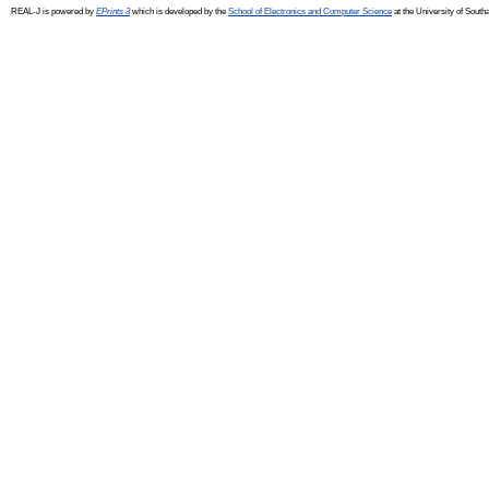
REAL-J is powered by
EPrints 3
which is developed by the
School of Electronics and Computer Science
at the University of Sout