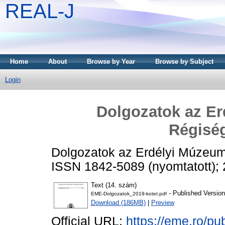
REAL-J
Home
About
Browse by Year
Browse by Subject
Login
Dolgozatok az E
Régiség
Dolgozatok az Erdélyi Múzeum 
ISSN 1842-5089 (nyomtatott); 
Text (14. szám)
- Published Version
EME-Dolgozatok_2019-kotet.pdf
Download (186MB)
|
Preview
Official URL:
https://eme.ro/pu