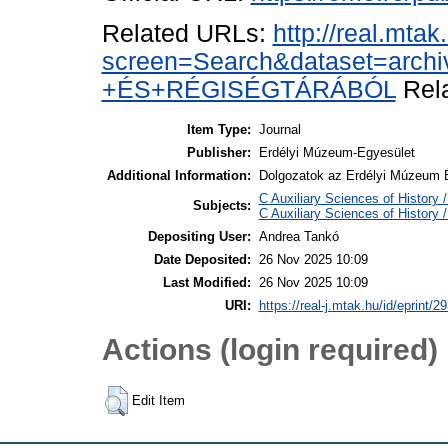
Related URLs:
http://real.mta
screen=Search&dataset=ar
+ÉS+RÉGISÉGTÁRÁBÓL
Rela
Item Type:
Journal
Publisher:
Erdélyi Múzeum-Egyesület
Additional Information:
Dolgozatok az Erdélyi Múzeum Ér
C Auxiliary Sciences of History
Subjects:
C Auxiliary Sciences of History
Depositing User:
Andrea Tankó
Date Deposited:
26 Nov 2025 10:09
Last Modified:
26 Nov 2025 10:09
URI:
https://real-j.mtak.hu/id/eprint/2
Actions (login required)
Edit Item