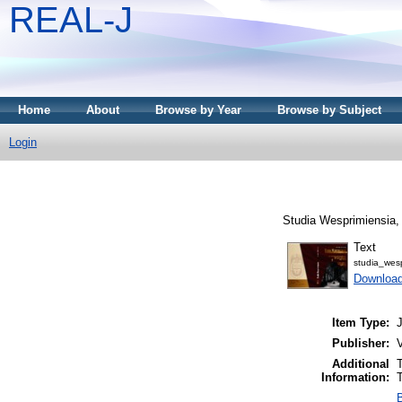
REAL-J
Home
About
Browse by Year
Browse by Subject
Login
Studia Wesprimiensia,
Text
studia_wes
Downloa
Item Type:
J
Publisher:
Additional
Information:
B