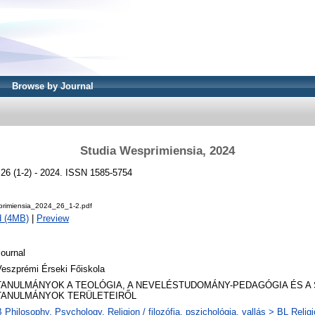
Browse by Journal
Studia Wesprimiensia, 2024
 26 (1-2) - 2024. ISSN 1585-5754
primiensia_2024_26_1-2.pdf
d (4MB)
|
Preview
ournal
Veszprémi Érseki Főiskola
TANULMÁNYOK A TEOLÓGIA, A NEVELÉSTUDOMÁNY-PEDAGÓGIA ÉS A 
TANULMÁNYOK TERÜLETEIRŐL
 Philosophy. Psychology. Religion / filozófia, pszichológia, vallás > BL Religi