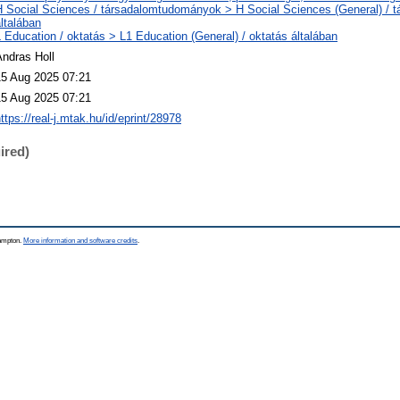
H Social Sciences / társadalomtudományok > H Social Sciences (General) /
ltalában
 Education / oktatás > L1 Education (General) / oktatás általában
Andras Holl
15 Aug 2025 07:21
15 Aug 2025 07:21
ttps://real-j.mtak.hu/id/eprint/28978
ired)
hampton.
More information and software credits
.