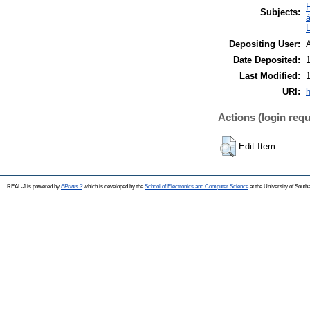
Subjects:
á
L
Depositing User:
Date Deposited:
Last Modified:
URI:
h
Actions (login requ
Edit Item
REAL-J is powered by
EPrints 3
which is developed by the
School of Electronics and Computer Science
at the University of Sout