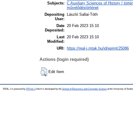
Subjects:
C Auxiliary Sciences of History / tört
művelődéstörténet
Depositing
László Sallai-Tóth
User:
Date
20 Feb 2023 15:10
Deposited:
Last
20 Feb 2023 15:10
Modified:
URI:
https://real-j.mtak.hu/id/eprint/25086
Actions (login required)
Edit Item
REAL-J is powered by
EPrints 3
which is developed by the
School of Electronics and Computer Science
at the University of Sout