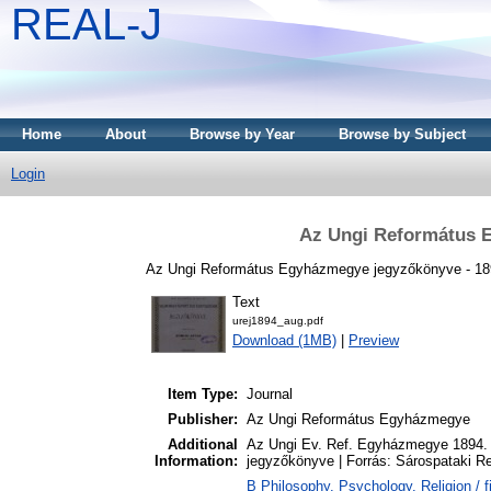
REAL-J
Home
About
Browse by Year
Browse by Subject
Login
Az Ungi Református 
Az Ungi Református Egyházmegye jegyzőkönyve - 18
Text
urej1894_aug.pdf
Download (1MB)
|
Preview
Item Type:
Journal
Publisher:
Az Ungi Református Egyházmegye
Additional
Az Ungi Ev. Ref. Egyházmegye 1894. 
Information:
jegyzőkönyve | Forrás: Sárospataki 
B Philosophy. Psychology. Religion / f