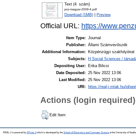
Text (4. szám)
psz-magyar-2009-4.pdf
Download (1MB)
|
Preview
Official URL:
https://www.penz
Item Type:
Journal
Publisher:
Állami Számvevőszék
Additional Information:
Közpénzügyi szakfolyóirat
Subjects:
H Social Sciences / társ
Depositing User:
Erika Bilicsi
Date Deposited:
25 Nov 2022 13:06
Last Modified:
25 Nov 2022 13:06
URI:
https://real-j.mtak.hu/id/ep
Actions (login required)
Edit Item
REAL-J is powered by
EPrints 3
which is developed by the
School of Electronics and Computer Science
at the University of Sout