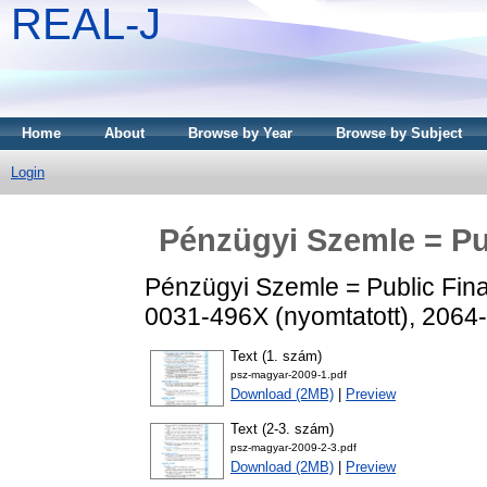
REAL-J
Home
About
Browse by Year
Browse by Subject
Login
Pénzügyi Szemle = Pub
Pénzügyi Szemle = Public Fina
0031-496X (nyomtatott), 2064-
Text (1. szám)
psz-magyar-2009-1.pdf
Download (2MB)
|
Preview
Text (2-3. szám)
psz-magyar-2009-2-3.pdf
Download (2MB)
|
Preview