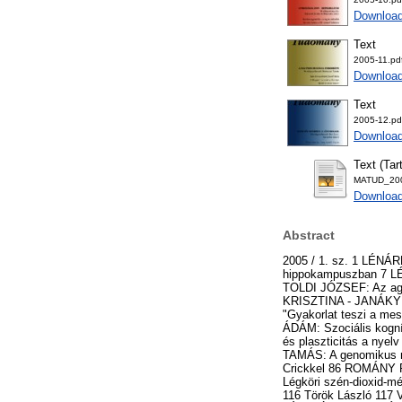
Downloa
Text
2005-11.pd
Downloa
Text
2005-12.pd
Download
Text (Tar
MATUD_200
Download
Abstract
2005 / 1. sz. 1 LÉNÁRD LÁSZLÓ: Bevezető 4 FREUND TAMÁS: Lassú frekvenciájú agyhullámok és a zajszűrés a hippokampuszban 7 LÉNÁRD LÁSZLÓ - JANDÓ GÁBOR - KARÁDI ZOLTÁN: Katecholamin rendszerek és plaszticitás 12 TOLDI JÓZSEF: Az agykérgi képviselet plaszticitásáról 19 BENEDEK GYÖRGY - KÉRI SZABOLCS - BENEDEK KRISZTINA - JANÁKY MÁRTA: A látási funkció fejlődése 5-14 éves gyerekekben 30 KOZMA PETRA - KOVÁCS ILONA: "Gyakorlat teszi a mestert", avagy a perceptuális tanulás 38 HÁMORI JÓZSEF: Az emberi agy plaszticitása 45 MIKLÓSI ÁDÁM: Szociális kogníció: neurális alapok, plaszticitás és evolúció53 PLÉH CSABA - LUKÁCS ÁGNES: Alkalmazkodás és plaszticitás a nyelv evolúciójában és egyedfejlődési patológiájában 64 TANULMÁNY 72 DEUTSCH TIBOR - GERGELY TAMÁS: A genomikus medicina informatikája 72 HARGITTAI ISTVÁN - HARGITTAI MAGDOLNA: Találkozás Francis Crickkel 86 ROMÁNY PÁL: Földbirtok-politika és földtulajdon Magyarországon 96 HASZPRA LÁSZLÓ - BARCZA ZOLTÁN: Légköri szén-dioxid-mérések Magyarországon 106 BEMUTATKOZÁS - AZ MTA ÚJ LEVELEZŐ TAGJAI 115 Antus Sándor 116 Török László 117 Vörös Attila 118 MEGEMLÉKEZÉS 121 GYENIS GYULA: Eiben Ottó 121 KITEKINTÉS 123 JÉKI LÁSZLÓ - GIMES JÚLIA: Kitekintés 123 KÖNYVSZEMLE 128 JANDÓ GÁBOR: Kognitív idegtudomány 128 ENYEDI GYÖRGY: Budapest barna övezetei 129 2005 / 2. sz. 133 MAGYAR KISEBBSÉGEK A KUTATÁSOK TÜKRÉBEN SZARKA LÁSZLÓ: Bevezető GYURGYÍK LÁSZLÓ: A határon túli magyarok számának alakulása az 1990-es években ILYÉS ZOLTÁN: Szórványkutatás, szórványértelmezés : Megjegyzések a Kárpát-medence szórványközösségeinek társadalomtudományi vizsgálatához KOLLÁTH ANNA: Fejezetek a kisebbségi magyar nyelvhasználat összehasonlító v