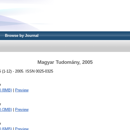
Browse by Journal
Magyar Tudomány, 2005
(1-12) - 2005. ISSN 0025-0325
f
d (8MB)
|
Preview
f
d (3MB)
|
Preview
f
d (6MB)
|
Preview