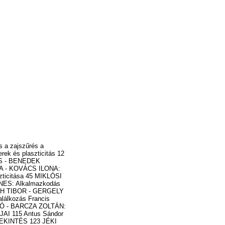
rázunk? VAJDA GYÖRGY: Energiaellátás és globalizáció VÉLEMÉNY, VITA TÖRÖK ÁDÁM: A társadalomtudományok fejlődése és az akadémiai osztályszerkezet VÁMOS TIBOR: Pszeudodialógus a platóni Akadémia kései imitálójáról ÁDÁM GYÖRGY: "Ej, ráérünk arra még"? A JÖVŐ TUDÓSAI CSERMELY PÉTER: Bevezető TAKÁCS LÁSZLÓ: Az Eötvös József Collegiumról FARKAS ZSUZSANNA - VÖRÖS LÁSZLÓ: Az ELTE Bolyai Kollégium DÉKÁNY ANITA - LÉPHAFT ÁRON: Tehetségen innen, határon túl : A vajdasági Kutató Diák Mozgalom két éve KITEKINTÉS JÉKI LÁSZLÓ - GIMES JÚLIA: Kitekintés KÖNYVSZEMLE KAMPIS GYÖRGY: Hungarian Arts and Sciences BERÉNYI DÉNES: Handbook of Nuclear Chemistry BEDŐNÉ KÁROLY JUDIT: Borgulya Istvánné - Barakonyi Károly: Vállalati kultúra SÓTONYI PÉTER: Orvosi pszichológia PLÉH CSABA: Recepció és kreativitás 2005 / 6. sz. 661 IMMUNGENOMIKA - A GENOM ALAPÚ IMMUNOLÓGIA FALUS ANDRÁS: Immunomika: "Systems biology" és az immunológia jövője PROHÁSZKA ZOLTÁN: Jelezhető lesz-e a gyakori betegségekre való fogékonyság genetikai ismeretekkel? RAJNAVÖLGYI ÉVA: Immungenomika és tumor immunológia - két határterület mezsgyéjén