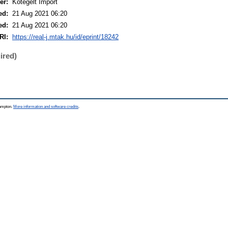
er:
Kötegelt Import
ed:
21 Aug 2021 06:20
ed:
21 Aug 2021 06:20
RI:
https://real-j.mtak.hu/id/eprint/18242
ired)
hampton.
More information and software credits
.