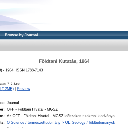
Browse by Journal
Földtani Kutatás, 1964
-3) - 1964. ISSN 1788-7143
tatas_7_2-3.pdf
d (12MB)
|
Preview
pe:
Journal
er:
OFF - Földtani Hivatal - MGSZ
on:
Az OFF - Földtani Hivatal - MGSZ időszakos szakmai kiadványa
ts:
Q Science / természettudomány > QE Geology / földtudományok