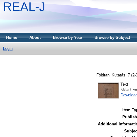
REAL-J
Home
About
Browse by Year
Browse by Subject
Login
Földtani Kutatás, 7 (2
Text
foldtani_ku
Downloa
Item Ty
Publish
Additional Informati
Subjec