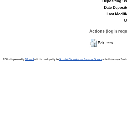
Depositing Us
Date Deposit
Last Modifi
U
Actions (login requ
Edit Item
REAL-J is powered by
EPrints 3
which is developed by the
School of Electronics and Computer Science
at the University of Sout