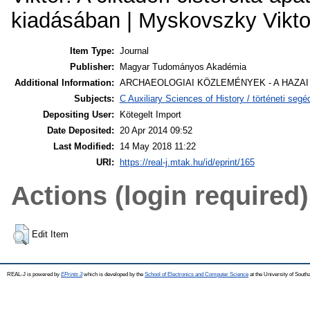
kiadásában | Myskovszky Vikto
Item Type:
Journal
Publisher:
Magyar Tudományos Akadémia
Additional Information:
ARCHAEOLOGIAI KÖZLEMÉNYEK - A HAZAI
Subjects:
C Auxiliary Sciences of History / történeti se
Depositing User:
Kötegelt Import
Date Deposited:
20 Apr 2014 09:52
Last Modified:
14 May 2018 11:22
URI:
https://real-j.mtak.hu/id/eprint/165
Actions (login required)
Edit Item
REAL-J is powered by
EPrints 3
which is developed by the
School of Electronics and Computer Science
at the University of Sout