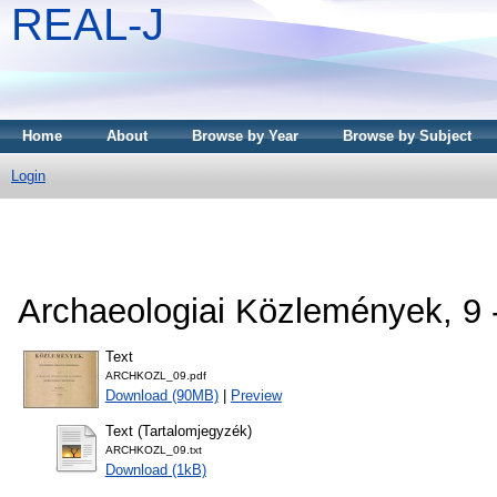
REAL-J
Home
About
Browse by Year
Browse by Subject
Login
Archaeologiai Közlemények, 9 
Text
ARCHKOZL_09.pdf
Download (90MB)
|
Preview
Text (Tartalomjegyzék)
ARCHKOZL_09.txt
Download (1kB)