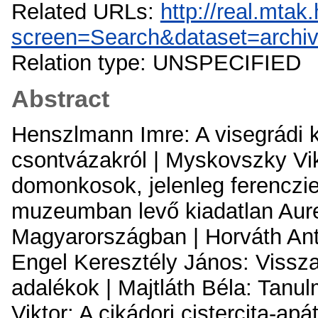
Related URLs:
http://real.mta
screen=Search&dataset=arch
Relation type: UNSPECIFIED
Abstract
Henszlmann Imre: A visegrádi ko
csontvázakról | Myskovszky Vik
domonkosok, jelenleg ferenczie
muzeumban levő kiadatlan Aure
Magyarországban | Horváth Anta
Engel Keresztély János: Vissza
adalékok | Majtláth Béla: Tanu
Viktor: A cikádori cistercita-