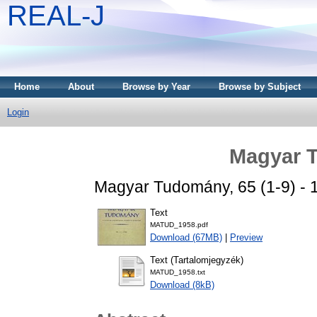
REAL-J
Home
About
Browse by Year
Browse by Subject
Login
Magyar 
Magyar Tudomány, 65 (1-9) - 1
Text
MATUD_1958.pdf
Download (67MB)
|
Preview
Text (Tartalomjegyzék)
MATUD_1958.txt
Download (8kB)