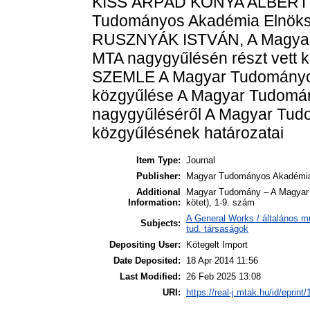
KISS ÁRPÁD KÓNYA ALBERT
Tudományos Akadémia Elnöks
RUSZNYÁK ISTVÁN, A Magyar
MTA nagygyűlésén részt vett k
SZEMLE A Magyar Tudományos
közgyűlése A Magyar Tudomán
nagygyűléséről A Magyar Tud
közgyűlésének határozatai
Item Type:
Journal
Publisher:
Magyar Tudományos Akadémi
Additional
Magyar Tudomány – A Magyar T
Information:
kötet), 1-9. szám
A General Works / általános m
Subjects:
tud. társaságok
Depositing User:
Kötegelt Import
Date Deposited:
18 Apr 2014 11:56
Last Modified:
26 Feb 2025 13:08
URI:
https://real-j.mtak.hu/id/eprint/