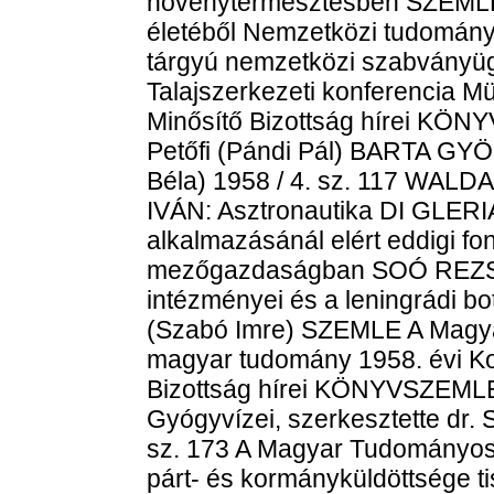
növénytermesztésben SZEML
életéből Nemzetközi tudományo
tárgyú nemzetközi szabványügy
Talajszerkezeti konferencia
Minősítő Bizottság hírei KÖ
Petőfi (Pándi Pál) BARTA GY
Béla) 1958 / 4. sz. 117 WAL
IVÁN: Asztronautika DI GLERI
alkalmazásánál elért eddigi fo
mezőgazdaságban SOÓ REZSŐ:
intézményei és a leningrádi b
(Szabó Imre) SZEMLE A Magya
magyar tudomány 1958. évi Ko
Bizottság hírei KÖNYVSZEML
Gyógyvízei, szerkesztette dr. 
sz. 173 A Magyar Tudományos
párt- és kormányküldöttsége 