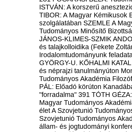
ISTVÁN: A korszerű anesztez
TIBOR: A Magyar Kémikusok E
szolgálatában SZEMLE A Magy
Tudományos Minősítő Bizott
JÁNOS-KLIMES-SZMIK ANDOR
és talajkolloidika (Fekete Zol
Irodalomtudományunk feladatai
GYÖRGY-U. KŐHALMI KATALI
és néprajzi tanulmányúton 
Tudományos Akadémia Filozóf
PÁL: Előadó körúton Kanadá
"forradalma" 391 TÓTH GÉZA:
Magyar Tudományos Akadémia
élet A Szovjetunió Tudományos
Szovjetunió Tudományos Akad
állam- és jogtudományi konfer