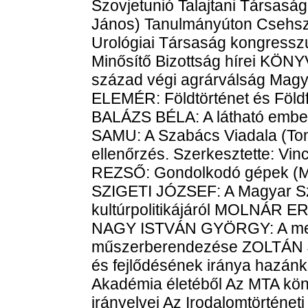
Szovjetunió Talajtani Társasá
János) Tanulmányúton Csehszl
Urológiai Társaság kongressz
Minősítő Bizottság hírei K
század végi agrárválság Mag
ELEMÉR: Földtörténet és Föld
BALÁZS BÉLA: A látható ember,
SAMU: A Szabács Viadala (Tom
ellenőrzés. Szerkesztette: Vin
REZSŐ: Gondolkodó gépek (Mün
SZIGETI JÓZSEF: A Magyar Sz
kultúrpolitikájáról MOLNÁR ER
NAGY ISTVÁN GYÖRGY: A mes
műszerberendezése ZOLTÁN JÁ
és fejlődésének iránya haz
Akadémia életéből Az MTA kön
irányelvei Az Irodalomtörténeti 