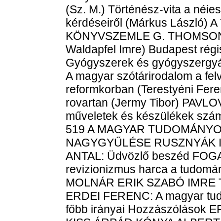
(Sz. M.) Történész-vita a néie
kérdéseiről (Márkus László) A
KÖNYVSZEMLE G. THOMSON: A
Waldapfel Imre) Budapest régi
Gyógyszerek és gyógyszergyá
A magyar szótárirodalom a fel
reformkorban (Terestyéni Fe
rovartan (Jermy Tibor) PAV
műveletek és készülékek számí
519 A MAGYAR TUDOMÁNYOS 
NAGYGYŰLÉSE RUSZNYÁK IST
ANTAL: Üdvözlő beszéd FOGA
revizionizmus harca a tudom
MOLNÁR ERIK SZABÓ IMRE
ERDEI FERENC: A magyar tudo
főbb irányai Hozzászóláso