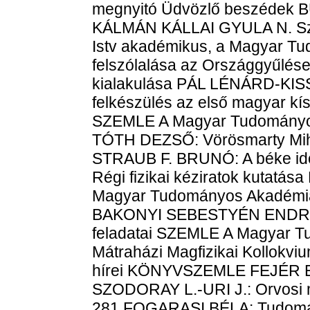
megnyitó Üdvözlő beszéd
KÁLMÁN KÁLLAI GYULA N. Sz.
Istv akadémikus, a Magyar T
felszólalása az Országgyűlé
kialakulása PÁL LÉNÁRD-KI
felkészülés az első magyar kís
SZEMLE A Magyar Tudomány
TÓTH DEZSŐ: Vörösmarty Mihál
STRAUB F. BRUNÓ: A béke i
Régi fizikai kéziratok kutat
Magyar Tudományos Akadémia M
BAKONYI SEBESTYÉN ENDRE: A
feladatai SZEMLE A Magyar T
Mátraházi Magfizikai Kollokvi
hírei KÖNYVSZEMLE FEJÉR 
SZODORAY L.-URI J.: Orvosi my
281 FOGARASI BÉLA: Tudomán