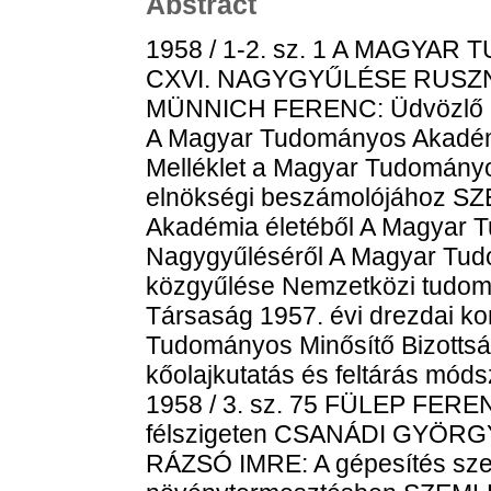
Abstract
1958 / 1-2. sz. 1 A MAGYA
CXVI. NAGYGYŰLÉSE RUSZNYÁ
MÜNNICH FERENC: Üdvözlő b
A Magyar Tudományos Akadém
Melléklet a Magyar Tudomány
elnökségi beszámolójához S
Akadémia életéből A Magyar 
Nagygyűléséről A Magyar Tud
közgyűlése Nemzetközi tudom
Társaság 1957. évi drezdai k
Tudományos Minősítő Bizott
kőolajkutatás és feltárás mód
1958 / 3. sz. 75 FÜLEP FEREN
félszigeten CSANÁDI GYÖRGY:
RÁZSÓ IMRE: A gépesítés szer