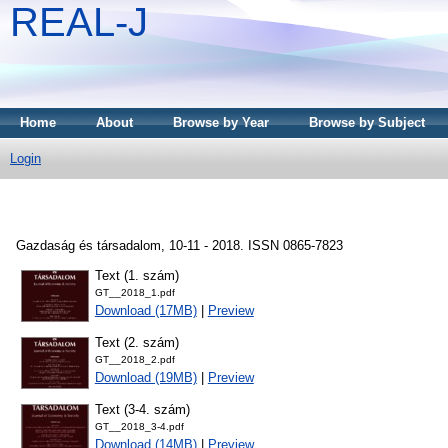
REAL-J
Home
About
Browse by Year
Browse by Subject
Login
Gazdaság és társadalom, 10-11 - 2018. ISSN 0865-7823
Text (1. szám)
GT__2018_1.pdf
Download (17MB)
|
Preview
Text (2. szám)
GT__2018_2.pdf
Download (19MB)
|
Preview
Text (3-4. szám)
GT__2018_3-4.pdf
Download (14MB)
|
Preview