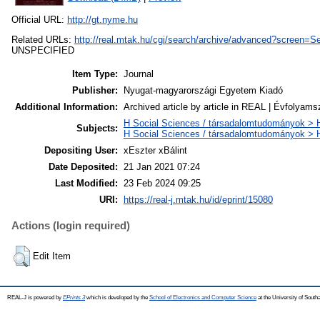
Official URL:
http://gt.nyme.hu
Related URLs:
http://real.mtak.hu/cgi/search/archive/advanced?scr
UNSPECIFIED
Item Type:
Journal
Publisher:
Nyugat-magyarországi Egyetem Kiadó
Additional Information:
Archived article by article in REAL | Évfolyams
H Social Sciences / társadalomtudományok > H
Subjects:
H Social Sciences / társadalomtudományok >
Depositing User:
xEszter xBálint
Date Deposited:
21 Jan 2021 07:24
Last Modified:
23 Feb 2024 09:25
URI:
https://real-j.mtak.hu/id/eprint/15080
Actions (login required)
Edit Item
REAL-J is powered by
EPrints 3
which is developed by the
School of Electronics and Computer Science
at the University of Sout