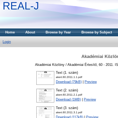
REAL-J
Home
About
Browse by Year
Browse by Subject
Login
Akadémiai Közlön
Akadémiai Közlöny / Akadémiai Értesítő, 60 - 2011. 
Text (1. szám)
akert.60.2011.1.1.pdf
Download (79kB)
|
Preview
Text (2. szám)
akert.60.2011.2.1.pdf
Download (1MB)
|
Preview
Text (3. szám)
akert.60.2011.3.1.pdf
Download (117kB)
|
Preview