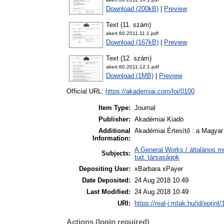
Download (200kB)
|
Preview
Text (11. szám)
akert.60.2011.11.1.pdf
Download (167kB)
|
Preview
Text (12. szám)
akert.60.2011.12.1.pdf
Download (1MB)
|
Preview
Official URL:
https://akademiai.com/loi/0100
Item Type:
Journal
Publisher:
Akadémiai Kiadó
Additional
Akadémiai Értesítő : a Magya
Information:
A General Works / általános m
Subjects:
tud. társaságok
Depositing User:
xBarbara xPayer
Date Deposited:
24 Aug 2018 10:49
Last Modified:
24 Aug 2018 10:49
URI:
https://real-j.mtak.hu/id/eprint
Actions (login required)