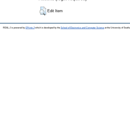
Edit Item
REAL-J is powered by
EPrints 3
which is developed by the
School of Electronics and Computer Science
at the University of Sout