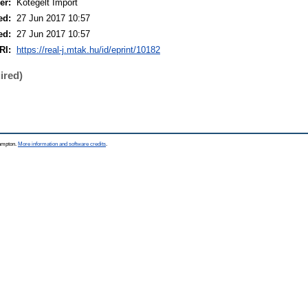
er:
Kötegelt Import
ed:
27 Jun 2017 10:57
ed:
27 Jun 2017 10:57
RI:
https://real-j.mtak.hu/id/eprint/10182
ired)
hampton.
More information and software credits
.