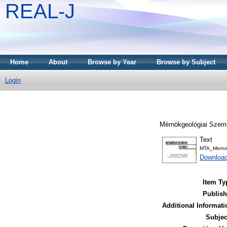
REAL-J
Home
About
Browse by Year
Browse by Subject
Login
Mérnökgeológiai Szeml
Text
MTA_Merno
Downloa
Item Ty
Publish
Additional Informati
Subjec