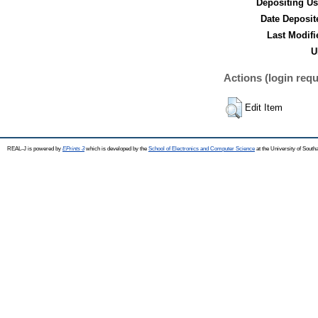
Depositing Us
Date Deposit
Last Modifi
U
Actions (login requ
Edit Item
REAL-J is powered by
EPrints 3
which is developed by the
School of Electronics and Computer Science
at the University of Sout