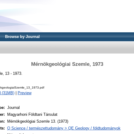
Browse by Journal
Mérnökgeológiai Szemle, 1973
e, 13 - 1973.
kgeologiaiSzemle_13_1973.pdf
d (31MB)
|
Preview
pe:
Journal
er:
Magyarhoni Földtani Társulat
on:
Mérnökgeológiai Szemle 13. (1973)
ts:
Q Science / természettudomány > QE Geology / földtudományok