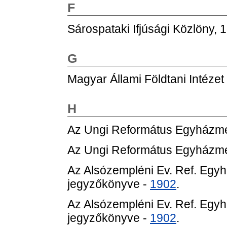
F
Sárospataki Ifjúsági Közlöny, 
G
Magyar Állami Földtani Intézet
H
Az Ungi Református Egyházm
Az Ungi Református Egyházm
Az Alsózempléni Ev. Ref. Eg
jegyzőkönyve -
1902
.
Az Alsózempléni Ev. Ref. Eg
jegyzőkönyve -
1902
.