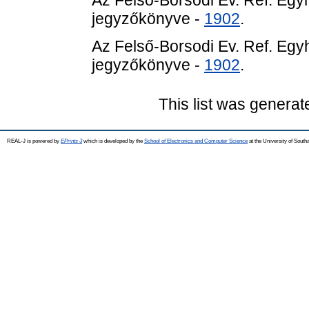
Az Felső-Borsodi Ev. Ref. E
jegyzőkönyve -
1902
.
Az Felső-Borsodi Ev. Ref. E
jegyzőkönyve -
1902
.
This list was genera
REAL-J is powered by
EPrints 3
which is developed by the
School of Electronics and Computer Science
at the University of Sout