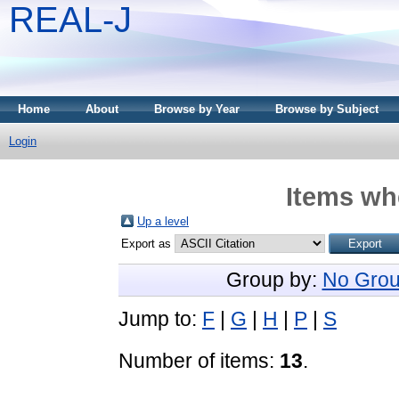
REAL-J
Home
About
Browse by Year
Browse by Subject
Login
Items whe
Up a level
Export as
Group by:
No Grou
Jump to:
F
|
G
|
H
|
P
|
S
Number of items:
13
.