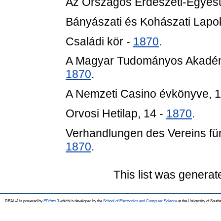
Az Országos Erdészeti-Egyesü
Bányászati és Kohászati Lapok
Családi kör -
1870
.
A Magyar Tudományos Akadémi
1870
.
A Nemzeti Casino évkönyve, 
Orvosi Hetilap, 14 -
1870
.
Verhandlungen des Vereins für
1870
.
This list was genera
REAL-J is powered by
EPrints 3
which is developed by the
School of Electronics and Computer Science
at the University of Sout