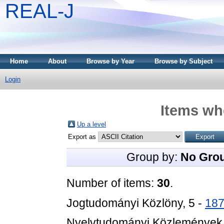
REAL-J
Home
About
Browse by Year
Browse by Subject
Login
Items whe
Up a level
Export as
Group by:
No Gro
Number of items:
30
.
Jogtudományi Közlöny, 5 -
18
Nyelvtudományi Közlemények,